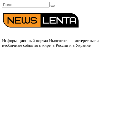
Перейти
Search
к
for:
содержанию
Информационный портал Ньюслента — интересные и
необычные события в мире, в России и в Украине