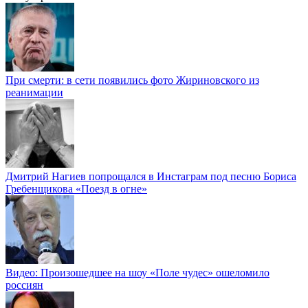
При смерти: в сети появились фото Жириновского из
реанимации
Дмитрий Нагиев попрощался в Инстаграм под песню Бориса
Гребенщикова «Поезд в огне»
Видео: Произошедшее на шоу «Поле чудес» ошеломило
россиян