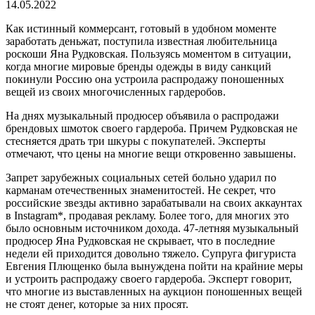
14.05.2022
Как истинный коммерсант, готовый в удобном моменте
заработать деньжат, поступила известная любительница
роскоши Яна Рудковская. Пользуясь моментом в ситуации,
когда многие мировые бренды одежды в виду санкций
покинули Россию она устроила распродажу поношенных
вещей из своих многочисленных гардеробов.
На днях музыкальный продюсер объявила о распродажи
брендовых шмоток своего гардероба. Причем Рудковская не
стесняется драть три шкуры с покупателей. Эксперты
отмечают, что цены на многие вещи откровенно завышены.
Запрет зарубежных социальных сетей больно ударил по
карманам отечественных знаменитостей. Не секрет, что
российские звезды активно зарабатывали на своих аккаунтах
в Instagram*, продавая рекламу. Более того, для многих это
было основным источником дохода. 47-летняя музыкальный
продюсер Яна Рудковская не скрывает, что в последние
недели ей приходится довольно тяжело. Супруга фигуриста
Евгения Плющенко была вынуждена пойти на крайние меры
и устроить распродажу своего гардероба. Эксперт говорит,
что многие из выставленных на аукцион поношенных вещей
не стоят денег, которые за них просят.