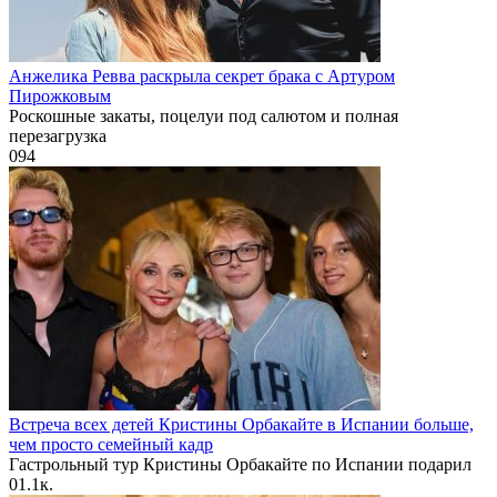
Анжелика Ревва раскрыла секрет брака с Артуром
Пирожковым
Роскошные закаты, поцелуи под салютом и полная
перезагрузка
0
94
Встреча всех детей Кристины Орбакайте в Испании больше,
чем просто семейный кадр
Гастрольный тур Кристины Орбакайте по Испании подарил
0
1.1к.