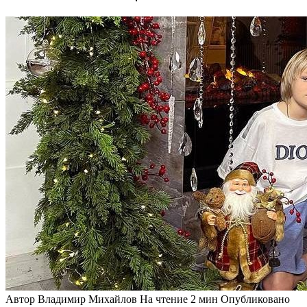
Автор
Владимир Михайлов
На чтение
2 мин
Опубликовано