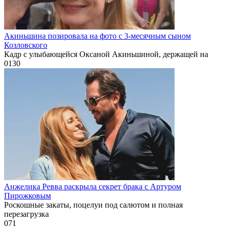
Акиньшина позировала на фото с 3-месячным сыном
Козловского
Кадр с улыбающейся Оксаной Акиньшиной, держащей на
0
130
Анжелика Ревва раскрыла секрет брака с Артуром
Пирожковым
Роскошные закаты, поцелуи под салютом и полная
перезагрузка
0
71