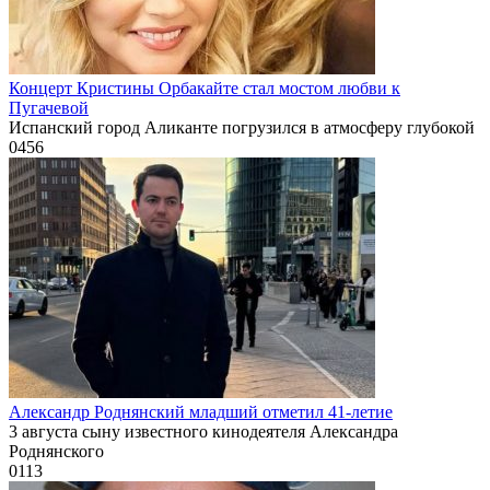
Концерт Кристины Орбакайте стал мостом любви к
Пугачевой
Испанский город Аликанте погрузился в атмосферу глубокой
0
456
Александр Роднянский младший отметил 41-летие
3 августа сыну известного кинодеятеля Александра
Роднянского
0
113