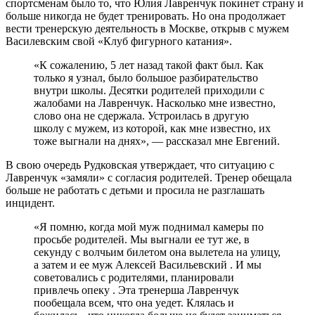
спортсменам было то, что Юлия Лавренчук покинет страну и
больше никогда не будет тренировать. Но она продолжает
вести тренерскую деятельность в Москве, открыв с мужем
Василевским свой «Клуб фигурного катания».
«К сожалению, 5 лет назад такой факт был. Как
только я узнал, было большое разбирательство
внутри школы. Десятки родителей приходили с
жалобами на Лавренчук. Насколько мне известно,
слово она не сдержала. Устроилась в другую
школу с мужем, из которой, как мне известно, их
тоже выгнали на днях», — рассказал мне Евгений.
В свою очередь Рудковская утверждает, что ситуацию с
Лавренчук «замяли» с согласия родителей. Тренер обещала
больше не работать с детьми и просила не разглашать
инцидент.
«Я помню, когда мой муж поднимал камеры по
просьбе родителей. Мы выгнали ее тут же, в
секунду с волчьим билетом она вылетела на улицу,
а затем и ее муж Алексей Васильевский . И мы
советовались с родителями, планировали
привлечь опеку . Эта тренерша Лавренчук
пообещала всем, что она уедет. Клялась и