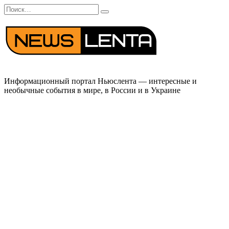
Перейти
Search
к
for:
содержанию
Информационный портал Ньюслента — интересные и
необычные события в мире, в России и в Украине