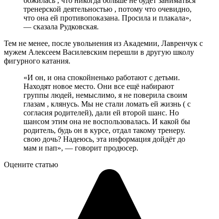
божилась , что никогда больше не будет заниматься
тренерской деятельностью , потому что очевидно,
что она ей противопоказана. Просила и плакала»,
— сказала Рудковская.
Тем не менее, после увольнения из Академии, Лавренчук с
мужем Алексеем Василевским перешли в другую школу
фигурного катания.
«И он, и она спокойненько работают с детьми.
Находят новое место. Они все ещё набирают
группы людей, немыслимо, я не поверила своим
глазам , клянусь. Мы не стали ломать ей жизнь ( с
согласия родителей), дали ей второй шанс. Но
шансом этим она не воспользовалась. И какой бы
родитель, будь он в курсе, отдал такому тренеру.
свою дочь? Надеюсь, эта информация дойдёт до
мам и пап», — говорит продюсер.
Оцените статью