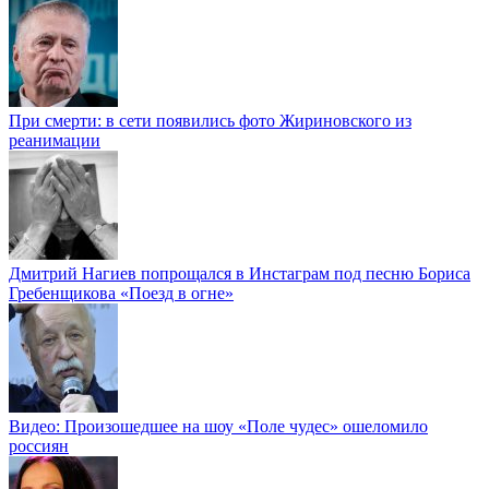
При смерти: в сети появились фото Жириновского из
реанимации
Дмитрий Нагиев попрощался в Инстаграм под песню Бориса
Гребенщикова «Поезд в огне»
Видео: Произошедшее на шоу «Поле чудес» ошеломило
россиян