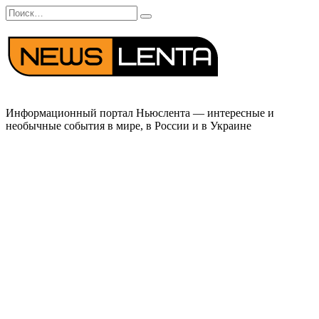
Перейти
Search
к
for:
содержанию
Информационный портал Ньюслента — интересные и
необычные события в мире, в России и в Украине