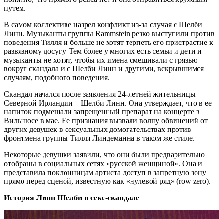
путем.
В самом коллективе назрел конфликт из-за случая с Шелби
Линн. Музыканты группы Rammstein резко выступили против
поведения Тилля и больше не хотят терпеть его пристрастие к
развязному досугу. Тем более у многих есть семьи и дети и
музыканты не хотят, чтобы их имена смешивали с грязью
вокруг скандала и с Шелби Линн и другими, вскрывшимся
случаям, подобного поведения.
Скандал начался после заявления 24-летней жительницы
Северной Ирландии – Шелби Линн. Она утверждает, что в ее
напиток подмешали запрещенный препарат на концерте в
Вильнюсе в мае. Ее признания вызвали волну обвинений от
других девушек в сексуальных домогательствах против
фронтмена группы Тилля Линдеманна в таком же стиле.
Некоторые девушки заявили, что они были предварительно
отобраны в социальных сетях «русской женщиной». Она и
представила поклонницам артиста доступ в запретную зону
прямо перед сценой, известную как «нулевой ряд» (row zero).
История Линн Шелби в секс-скандале