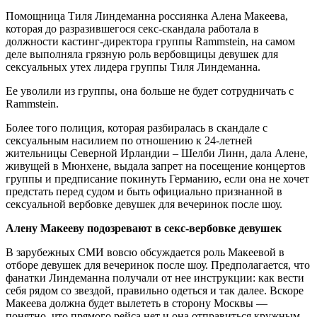
Помощница Тиля Линдеманна россиянка Алена Макеева,
которая до разразившегося секс-скандала работала в
должности кастинг-директора группы Rammstein, на самом
деле выполняла грязную роль вербовщицы девушек для
сексуальных утех лидера группы Тиля Линдеманна.
Ее уволили из группы, она больше не будет сотрудничать с
Rammstein.
Более того полиция, которая разбиралась в скандале с
сексуальным насилием по отношению к 24-летней
жительницы Северной Ирландии – Шелби Линн, дала Алене,
живущей в Мюнхене, выдала запрет на посещение концертов
группы и предписание покинуть Германию, если она не хочет
предстать перед судом и быть официально признанной в
сексуальной вербовке девушек для вечеринок после шоу.
Алену Макееву подозревают в секс-вербовке девушек
В зарубежных СМИ вовсю обсуждается роль Макеевой в
отборе девушек для вечеринок после шоу. Предполагается, что
фанатки Линдеманна получали от нее инструкции: как вести
себя рядом со звездой, правильно одеться и так далее. Вскоре
Макеева должна будет вылететь в сторону Москвы —
понятно, что прямого рейса нет и она отправиться кружным