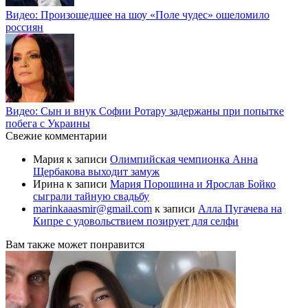
Видео: Произошедшее на шоу «Поле чудес» ошеломило
россиян
Видео: Сын и внук Софии Ротару задержаны при попытке
побега с Украины
Свежие комментарии
Мария
к записи
Олимпийская чемпионка Анна
Щербакова выходит замуж
Ирина
к записи
Мария Порошина и Ярослав Бойко
сыграли тайную свадьбу
marinkaaasmir@gmail.com
к записи
Алла Пугачева на
Кипре с удовольствием позирует для селфи
Вам также может понравится