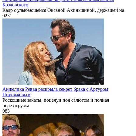
Козловского
Кадр с улыбающейся Оксаной Акиньшиной, держащей на
0
231
Анжелика Ревва раскрыла секрет брака с Артуром
Пирожковым
Роскошные закаты, поцелуи под салютом и полная
перезагрузка
0
83