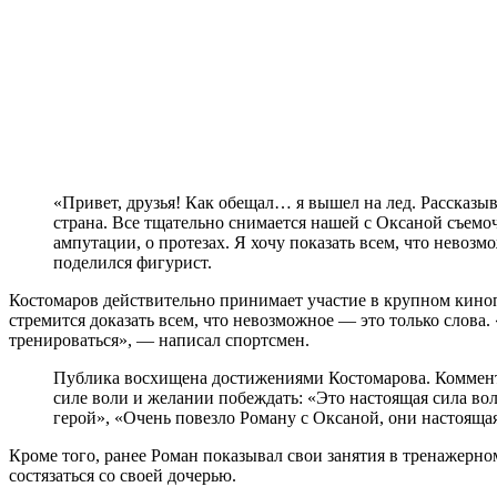
«Привет, друзья! Как обещал… я вышел на лед. Рассказы
страна. Все тщательно снимается нашей с Оксаной съемо
ампутации, о протезах. Я хочу показать всем, что нево
поделился фигурист.
Костомаров действительно принимает участие в крупном киноп
стремится доказать всем, что невозможное — это только слова
тренироваться», — написал спортсмен.
Публика восхищена достижениями Костомарова. Коммент
силе воли и желании побеждать: «Это настоящая сила во
герой», «Очень повезло Роману с Оксаной, они настоящая
Кроме того, ранее Роман показывал свои занятия в тренажерном
состязаться со своей дочерью.