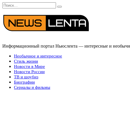
Перейти
Search
к
for:
содержанию
Информационный портал Ньюслента — интересные и необычные
Необычное и интересное
Стиль жизни
Новости в Мире
Новости России
ТВ и шоубиз
Биографии
Сериалы и фильмы