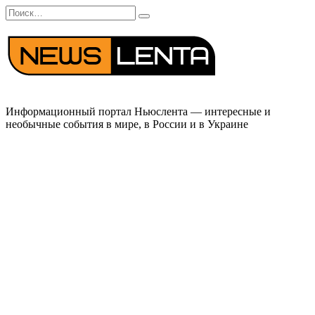
Перейти
Search
к
for:
содержанию
Информационный портал Ньюслента — интересные и
необычные события в мире, в России и в Украине