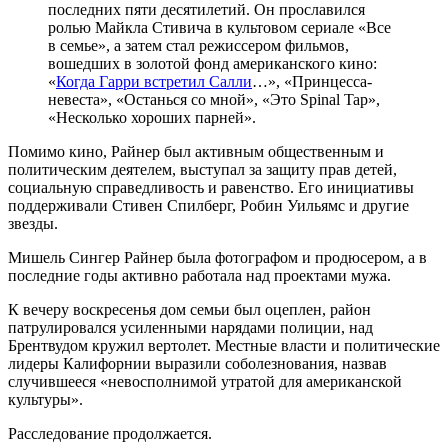
последних пяти десятилетий. Он прославился
ролью Майкла Стивича в культовом сериале «Все
в семье», а затем стал режиссером фильмов,
вошедших в золотой фонд американского кино:
«
Когда Гарри встретил Салли
…», «Принцесса-
невеста», «Останься со мной», «Это Spinal Tap»,
«Несколько хороших парней».
Помимо кино, Райнер был активным общественным и
политическим деятелем, выступал за защиту прав детей,
социальную справедливость и равенство. Его инициативы
поддерживали Стивен Спилберг, Робин Уильямс и другие
звезды.
Мишель Сингер Райнер была фотографом и продюсером, а в
последние годы активно работала над проектами мужа.
К вечеру воскресенья дом семьи был оцеплен, район
патрулировался усиленными нарядами полиции, над
Брентвудом кружил вертолет. Местные власти и политические
лидеры Калифорнии выразили соболезнования, назвав
случившееся «невосполнимой утратой для американской
культуры».
Расследование продолжается.