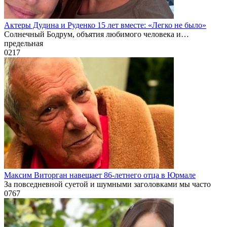
Актеры Дудина и Руденко 15 лет вместе: «Легко не было»
Солнечный Бодрум, объятия любимого человека и…
предельная
0
217
Максим Виторган навещает 86-летнего отца в Юрмале
За повседневной суетой и шумными заголовками мы часто
0
767