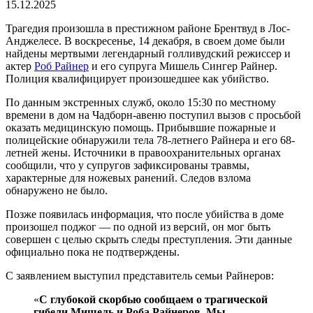
15.12.2025
Трагедия произошла в престижном районе Брентвуд в Лос-
Анджелесе. В воскресенье, 14 декабря, в своем доме были
найдены мертвыми легендарный голливудский режиссер и
актер
Роб Райнер
и его супруга Мишель Сингер Райнер.
Полиция квалифицирует произошедшее как убийство.
По данным экстренных служб, около 15:30 по местному
времени в дом на Чадборн-авеню поступил вызов с просьбой
оказать медицинскую помощь. Прибывшие пожарные и
полицейские обнаружили тела 78-летнего Райнера и его 68-
летней жены. Источники в правоохранительных органах
сообщили, что у супругов зафиксированы травмы,
характерные для ножевых ранений. Следов взлома
обнаружено не было.
Позже появилась информация, что после убийства в доме
произошел поджог — по одной из версий, он мог быть
совершен с целью скрыть следы преступления. Эти данные
официально пока не подтверждены.
С заявлением выступил представитель семьи Райнеров:
«
С глубокой скорбью сообщаем о трагической
гибели Мишель и Роба Райнеров. Мы