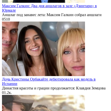
Максим Галкин: Два дня аншлагов в зале «Дзинтари» в
Юрмале
Аншлаг под занавес лета: Максим Галкин собрал аншлаги
0
510
Дочь Кристины Орбакайте дебютировала как модель в
Испании
Династия красоты и грации продолжается: Клавдия Земцова
0
1.2к.