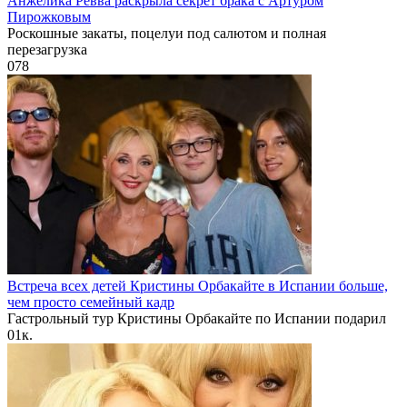
Анжелика Ревва раскрыла секрет брака с Артуром
Пирожковым
Роскошные закаты, поцелуи под салютом и полная
перезагрузка
0
78
Встреча всех детей Кристины Орбакайте в Испании больше,
чем просто семейный кадр
Гастрольный тур Кристины Орбакайте по Испании подарил
0
1к.