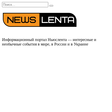
Перейти
Search
к
for:
содержанию
Информационный портал Ньюслента — интересные и
необычные события в мире, в России и в Украине