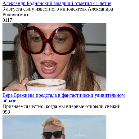
Александр Роднянский младший отметил 41-летие
3 августа сыну известного кинодеятеля Александра
Роднянского
0
117
Вера Брежнева предстала в фантастически удивительном
образе
Признаемся честно: когда мы впервые открыли свежий
0
98