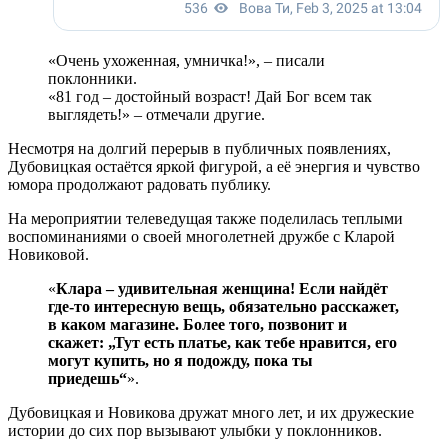
«Очень ухоженная, умничка!», – писали
поклонники.
«81 год – достойный возраст! Дай Бог всем так
выглядеть!» – отмечали другие.
Несмотря на долгий перерыв в публичных появлениях,
Дубовицкая остаётся яркой фигурой, а её энергия и чувство
юмора продолжают радовать публику.
На мероприятии телеведущая также поделилась теплыми
воспоминаниями о своей многолетней дружбе с Кларой
Новиковой.
«
Клара – удивительная женщина! Если найдёт
где-то интересную вещь, обязательно расскажет,
в каком магазине. Более того, позвонит и
скажет: „Тут есть платье, как тебе нравится, его
могут купить, но я подожду, пока ты
приедешь“
».
Дубовицкая и Новикова дружат много лет, и их дружеские
истории до сих пор вызывают улыбки у поклонников.