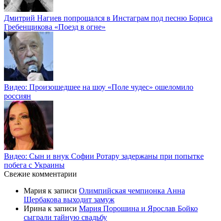
Дмитрий Нагиев попрощался в Инстаграм под песню Бориса
Гребенщикова «Поезд в огне»
Видео: Произошедшее на шоу «Поле чудес» ошеломило
россиян
Видео: Сын и внук Софии Ротару задержаны при попытке
побега с Украины
Свежие комментарии
Мария
к записи
Олимпийская чемпионка Анна
Щербакова выходит замуж
Ирина
к записи
Мария Порошина и Ярослав Бойко
сыграли тайную свадьбу