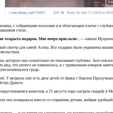
акияжа, с собранными волосами и в облегающем платье с глубок
наваемом стиле.
шанс открыть подарок. Мне вчера прислали
», — начала Муцение
плый свитер для самой Агаты. Все подарки были украшены выш
овольствия.
и, которую она сознательно не показывает публике. Зато покло
лать вид, что ничего не изменилось, и с привычным юмором зам
 увеличившуюся грудь.
й. У актрисы уже есть двое детей от брака с Павлом Прилучны
Петра Дранги.
 округлившимся животом, а 25 августа пара сыграла свадьбу в 
ске она позировала вместе со старшими детьми, выбрав удобны
 статусе — и не теряет ни самоиронии, ни внутреннего спокойст