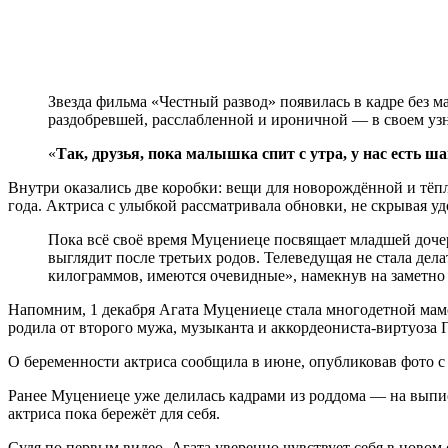
Звезда фильма «Честный развод» появилась в кадре без м
раздобревшей, расслабленной и ироничной — в своем уз
«
Так, друзья, пока малышка спит с утра, у нас есть 
Внутри оказались две коробки: вещи для новорождённой и тё
года. Актриса с улыбкой рассматривала обновки, не скрывая уд
Пока всё своё время Муцениеце посвящает младшей дочер
выглядит после третьих родов. Телеведущая не стала де
килограммов, имеются очевидные», намекнув на заметно
Напомним, 1 декабря Агата Муцениеце стала многодетной мамо
родила от второго мужа, музыканта и аккордеониста-виртуоза 
О беременности актриса сообщила в июне, опубликовав фото с
Ранее Муцениеце уже делилась кадрами из роддома — на выпи
актриса пока бережёт для себя.
Судя по первым видео, Агата уверенно чувствует себя в новом