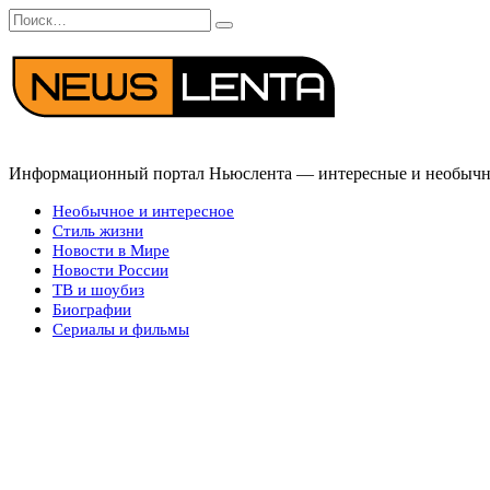
Перейти
Search
к
for:
содержанию
Информационный портал Ньюслента — интересные и необычные
Необычное и интересное
Стиль жизни
Новости в Мире
Новости России
ТВ и шоубиз
Биографии
Сериалы и фильмы