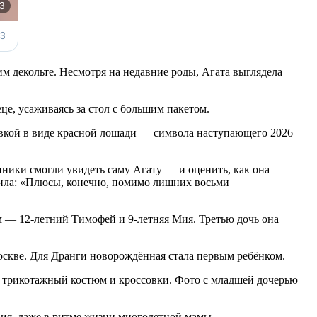
им декольте. Несмотря на недавние роды, Агата выглядела
це, усаживаясь за стол с большим пакетом.
ивкой в виде красной лошади — символа наступающего 2026
нники смогли увидеть саму Агату — и оценить, как она
етила: «Плюсы, конечно, помимо лишних восьми
м — 12-летний Тимофей и 9-летняя Мия. Третью дочь она
Москве. Для Дранги новорождённая стала первым ребёнком.
й трикотажный костюм и кроссовки. Фото с младшей дочерью
вия, даже в ритме жизни многодетной мамы.