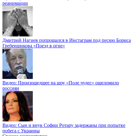
реанимации
Дмитрий Нагиев попрощался в Инстаграм под песню Бориса
Гребенщикова «Поезд в огне»
Видео: Произошедшее на шоу «Поле чудес» ошеломило
россиян
Видео: Сын и внук Софии Ротару задержаны при попытке
побега с Украины