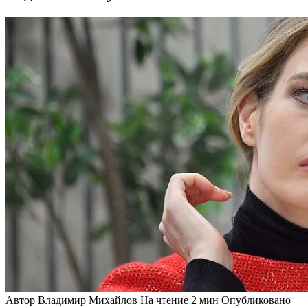
Автор
Владимир Михайлов
На чтение
2 мин
Опубликовано