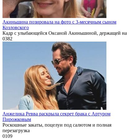
Акиньшина позировала на фото с 3-месячным сыном
Козловского
Кадр с улыбающейся Оксаной Акиньшиной, держащей на
0
382
Анжелика Ревва раскрыла секрет брака с Артуром
Пирожковым
Роскошные закаты, поцелуи под салютом и полная
перезагрузка
0
109