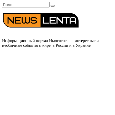
Перейти
Search
к
for:
содержанию
Информационный портал Ньюслента — интересные и
необычные события в мире, в России и в Украине