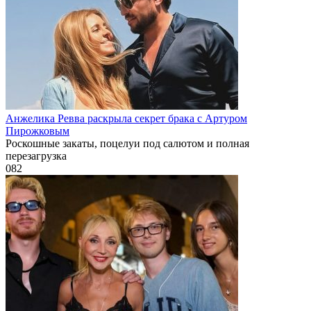
Анжелика Ревва раскрыла секрет брака с Артуром
Пирожковым
Роскошные закаты, поцелуи под салютом и полная
перезагрузка
0
82