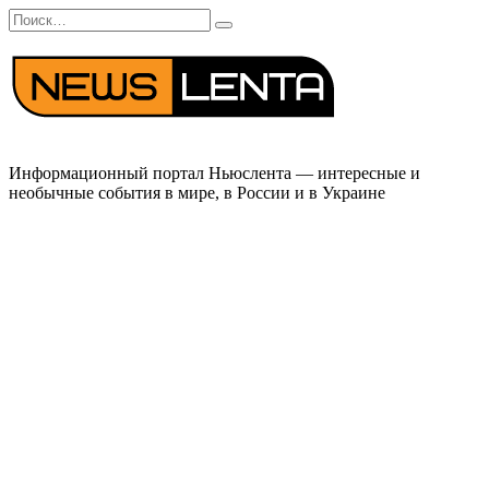
Перейти
Search
к
for:
содержанию
Информационный портал Ньюслента — интересные и
необычные события в мире, в России и в Украине