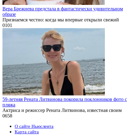
Вера Брежнева предстала в фантастически удивительном
образе
Признаемся честно: когда мы впервые открыли свежий
0
101
59-летняя Рената Литвинова покорила поклонников фото с
пляжа
Актриса и режиссер Рената Литвинова, известная своим
0
658
О сайте Ньюслента
Карта сайта