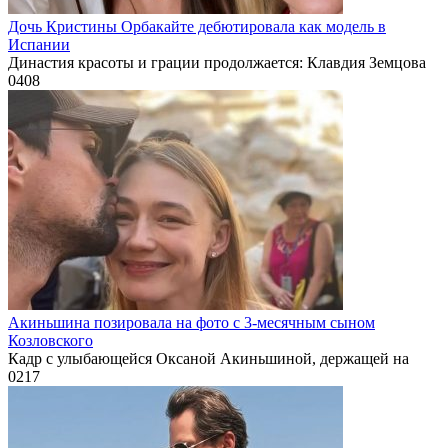
Дочь Кристины Орбакайте дебютировала как модель в
Испании
Династия красоты и грации продолжается: Клавдия Земцова
0
408
Акиньшина позировала на фото с 3-месячным сыном
Козловского
Кадр с улыбающейся Оксаной Акиньшиной, держащей на
0
217