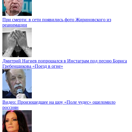
При смерти: в сети появились фото Жириновского из
реанимации
Дмитрий Нагиев попрощался в Инстаграм под песню Бориса
Гребенщикова «Поезд в огне»
Видео: Произошедшее на шоу «Поле чудес» ошеломило
россиян