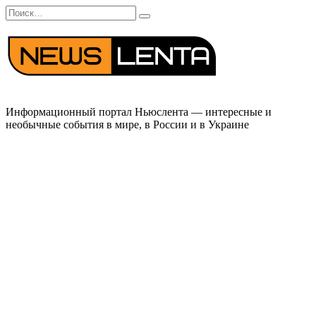
Перейти
Search
к
for:
содержанию
Информационный портал Ньюслента — интересные и
необычные события в мире, в России и в Украине