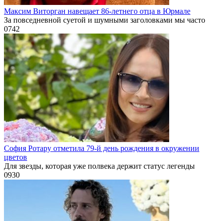
Максим Виторган навещает 86-летнего отца в Юрмале
За повседневной суетой и шумными заголовками мы часто
0
742
София Ротару отметила 79-й день рождения в окружении
цветов
Для звезды, которая уже полвека держит статус легенды
0
930