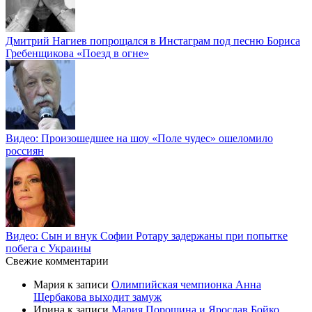
Дмитрий Нагиев попрощался в Инстаграм под песню Бориса
Гребенщикова «Поезд в огне»
Видео: Произошедшее на шоу «Поле чудес» ошеломило
россиян
Видео: Сын и внук Софии Ротару задержаны при попытке
побега с Украины
Свежие комментарии
Мария
к записи
Олимпийская чемпионка Анна
Щербакова выходит замуж
Ирина
к записи
Мария Порошина и Ярослав Бойко