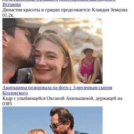
Испании
Династия красоты и грации продолжается: Клавдия Земцова
0
1.2к.
Акиньшина позировала на фото с 3-месячным сыном
Козловского
Кадр с улыбающейся Оксаной Акиньшиной, держащей на
0
385