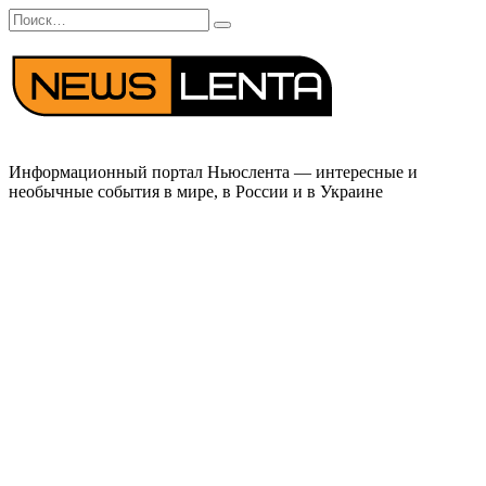
Перейти
Search
к
for:
содержанию
Информационный портал Ньюслента — интересные и
необычные события в мире, в России и в Украине