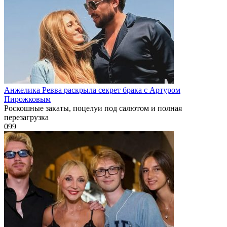
Анжелика Ревва раскрыла секрет брака с Артуром
Пирожковым
Роскошные закаты, поцелуи под салютом и полная
перезагрузка
0
99