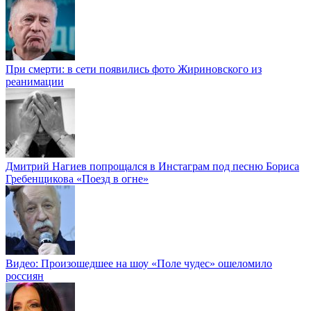
При смерти: в сети появились фото Жириновского из
реанимации
Дмитрий Нагиев попрощался в Инстаграм под песню Бориса
Гребенщикова «Поезд в огне»
Видео: Произошедшее на шоу «Поле чудес» ошеломило
россиян