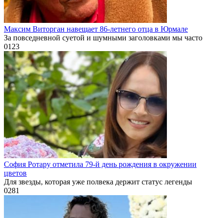
Максим Виторган навещает 86-летнего отца в Юрмале
За повседневной суетой и шумными заголовками мы часто
0
123
София Ротару отметила 79-й день рождения в окружении
цветов
Для звезды, которая уже полвека держит статус легенды
0
281