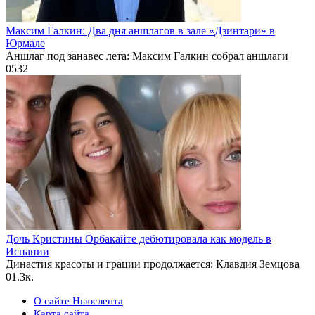
Максим Галкин: Два дня аншлагов в зале «Дзинтари» в
Юрмале
Аншлаг под занавес лета: Максим Галкин собрал аншлаги
0
532
Дочь Кристины Орбакайте дебютировала как модель в
Испании
Династия красоты и грации продолжается: Клавдия Земцова
0
1.3к.
О сайте Ньюслента
Карта сайта