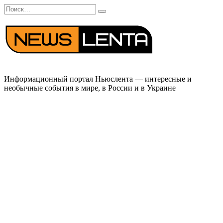
Перейти
Search
к
for:
содержанию
Информационный портал Ньюслента — интересные и
необычные события в мире, в России и в Украине