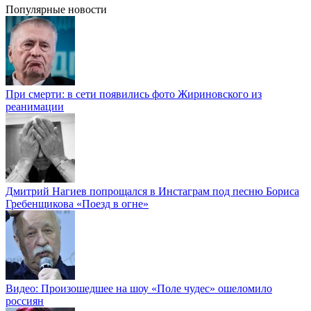
Популярные новости
При смерти: в сети появились фото Жириновского из
реанимации
Дмитрий Нагиев попрощался в Инстаграм под песню Бориса
Гребенщикова «Поезд в огне»
Видео: Произошедшее на шоу «Поле чудес» ошеломило
россиян