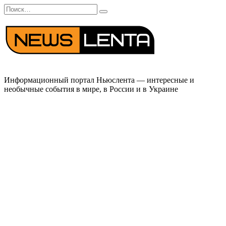
Перейти
Search
к
for:
содержанию
Информационный портал Ньюслента — интересные и
необычные события в мире, в России и в Украине