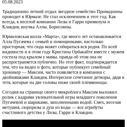
05.08.2023
Традиционно летний отдых звездное семейство Примадонны
проводит в Юрмале. Не стал исключением и этот год. Как
всегда, к веселой компании Лизы и Гарри примкнула и
Клавдия, внучка Аллы. Борисовны.
Юрмаловская вилла «Марта», где много лет останавливается
Алла Пугачева с семьей и помощниками, настолько
просторная, что сюда может собираться вся родня. По всей
видимости и в этом году Кристина Орбакайте вместе с мужем
гостила под крылом у мамы, правда об этом она не
распространяется публично. Но этот факт, подтверждается
тем, что на видео и фото, которые публикует семейный
хроникер — Максим, часто появляется в компании с
двойняшками Клавдия. Интересное сочетание детворы, дядя и
тетя, которые на две головы ниже своей племянницы.
Сегодня на странице своего микроблога Максим выложил
ролик с кадрами увлекательной игры младшего поколения
Пугачевой и шариками, заполненными водой. Смех, веселая
метушня, сюрпризы и душ из воды — все атрибуты
счастливого детства у Лизы, Гарри и Клавдии.