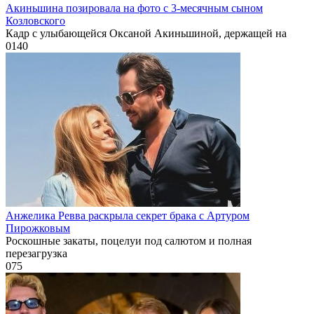
Акиньшина позировала на фото с 3-месячным сыном
Козловского
Кадр с улыбающейся Оксаной Акиньшиной, держащей на
0
140
Анжелика Ревва раскрыла секрет брака с Артуром
Пирожковым
Роскошные закаты, поцелуи под салютом и полная
перезагрузка
0
75