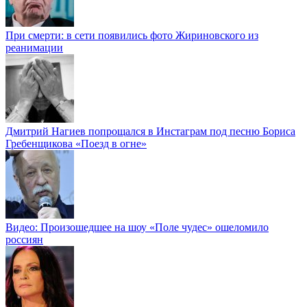
При смерти: в сети появились фото Жириновского из
реанимации
Дмитрий Нагиев попрощался в Инстаграм под песню Бориса
Гребенщикова «Поезд в огне»
Видео: Произошедшее на шоу «Поле чудес» ошеломило
россиян