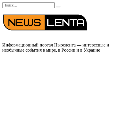
Перейти
Search
к
for:
содержанию
Информационный портал Ньюслента — интересные и
необычные события в мире, в России и в Украине