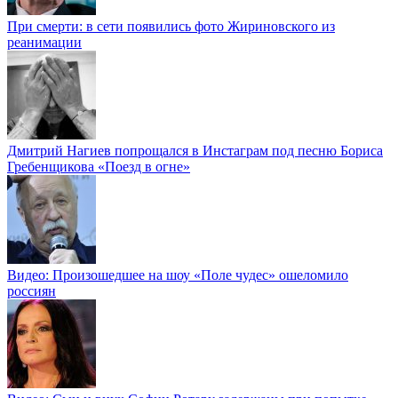
При смерти: в сети появились фото Жириновского из
реанимации
Дмитрий Нагиев попрощался в Инстаграм под песню Бориса
Гребенщикова «Поезд в огне»
Видео: Произошедшее на шоу «Поле чудес» ошеломило
россиян