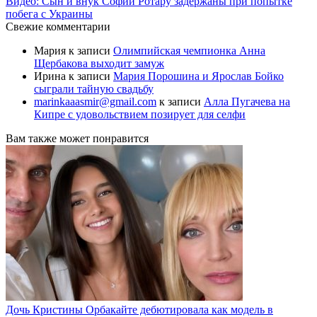
Видео: Сын и внук Софии Ротару задержаны при попытке
побега с Украины
Свежие комментарии
Мария
к записи
Олимпийская чемпионка Анна
Щербакова выходит замуж
Ирина
к записи
Мария Порошина и Ярослав Бойко
сыграли тайную свадьбу
marinkaaasmir@gmail.com
к записи
Алла Пугачева на
Кипре с удовольствием позирует для селфи
Вам также может понравится
Дочь Кристины Орбакайте дебютировала как модель в