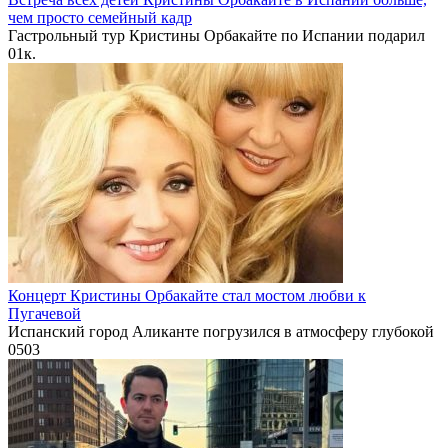
чем просто семейный кадр
Гастрольный тур Кристины Орбакайте по Испании подарил
0
1к.
Концерт Кристины Орбакайте стал мостом любви к
Пугачевой
Испанский город Аликанте погрузился в атмосферу глубокой
0
503