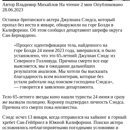
Автор
Владимир Михайлов
На чтение
2 мин
Опубликовано
28.06.2023
Останки британского актера Джулиана Сэндса, который
пропал без вести в январе, обнаружили на горе Болди в
Калифорнии. Об этом сообщил департамент шерифа округа
Сан-Бернардино.
«Процесс идентификации тела, найденного на
горе Болди 24 июня 2023 года, завершился, и было
установлено, что это 65-летний Джулиан Сэндс из
Северного Голливуда. Причина смерти все еще
выясняется, мы в ожидании дальнейших
результатов анализов. Мы хотели бы высказать
благодарность всем волонтерам, которые без
устали работали над поиском господина Сэндса»,
— говорится в заявлении департамента.
Тело 65-летнего звезды кино нашли туристы 24 июня и сразу
же вызвали полицию. Коронер подтвердил личность Сэндса.
Причина его смерти пока неизвестна.
Сэндс исчез 13 января, когда отправился на хайкинг в горный
хребет Сан-Гейбриел в Южной Калифорнии. Поиски актера
осложнялись неблагоприятными погодными условиями и