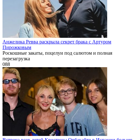
Анжелика Ревва раскрыла секрет брака с Артуром
Пирожковым
Роскошные закаты, поцелуи под салютом и полная
перезагрузка
0
88
Встреча всех детей Кристины Орбакайте в Испании больше,