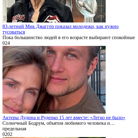
83-летний Мик Джаггер показал молодежи, как нужно
тусоваться
Пока большинство людей в его возрасте выбирают спокойные
0
24
Актеры Дудина и Руденко 15 лет вместе: «Легко не было»
Солнечный Бодрум, объятия любимого человека и…
предельная
0
202