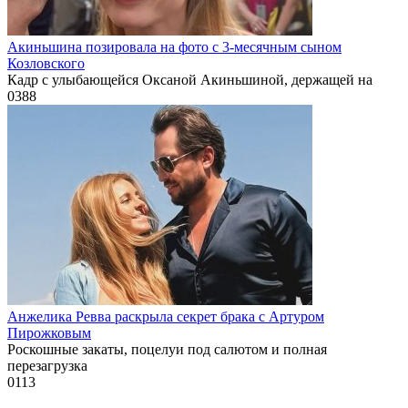
Акиньшина позировала на фото с 3-месячным сыном
Козловского
Кадр с улыбающейся Оксаной Акиньшиной, держащей на
0
388
Анжелика Ревва раскрыла секрет брака с Артуром
Пирожковым
Роскошные закаты, поцелуи под салютом и полная
перезагрузка
0
113