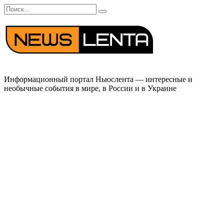
Перейти
Search
к
for:
содержанию
Информационный портал Ньюслента — интересные и
необычные события в мире, в России и в Украине