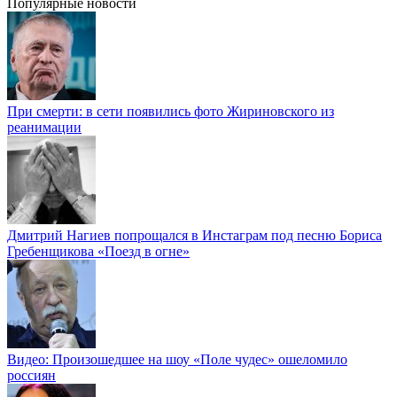
Популярные новости
При смерти: в сети появились фото Жириновского из
реанимации
Дмитрий Нагиев попрощался в Инстаграм под песню Бориса
Гребенщикова «Поезд в огне»
Видео: Произошедшее на шоу «Поле чудес» ошеломило
россиян