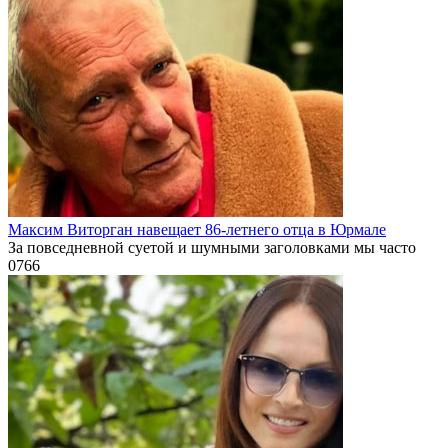
Максим Виторган навещает 86-летнего отца в Юрмале
За повседневной суетой и шумными заголовками мы часто
0
766