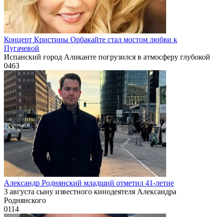
Концерт Кристины Орбакайте стал мостом любви к
Пугачевой
Испанский город Аликанте погрузился в атмосферу глубокой
0
463
Александр Роднянский младший отметил 41-летие
3 августа сыну известного кинодеятеля Александра
Роднянского
0
114