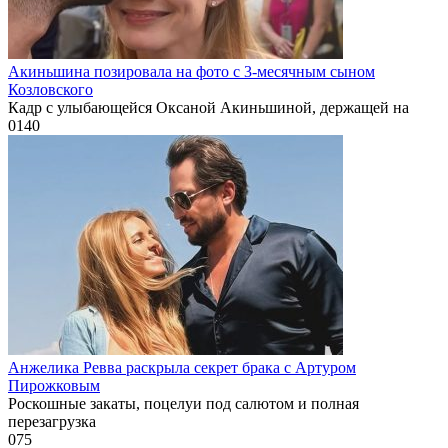
Акиньшина позировала на фото с 3-месячным сыном
Козловского
Кадр с улыбающейся Оксаной Акиньшиной, держащей на
0
140
Анжелика Ревва раскрыла секрет брака с Артуром
Пирожковым
Роскошные закаты, поцелуи под салютом и полная
перезагрузка
0
75