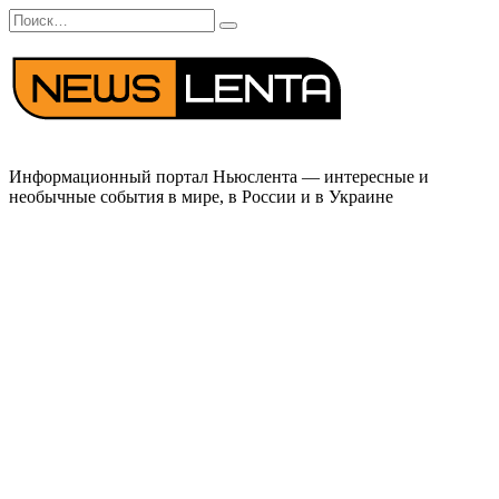
Перейти
Search
к
for:
содержанию
Информационный портал Ньюслента — интересные и
необычные события в мире, в России и в Украине