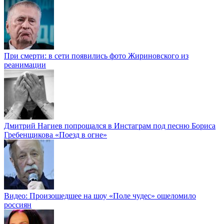
При смерти: в сети появились фото Жириновского из
реанимации
Дмитрий Нагиев попрощался в Инстаграм под песню Бориса
Гребенщикова «Поезд в огне»
Видео: Произошедшее на шоу «Поле чудес» ошеломило
россиян