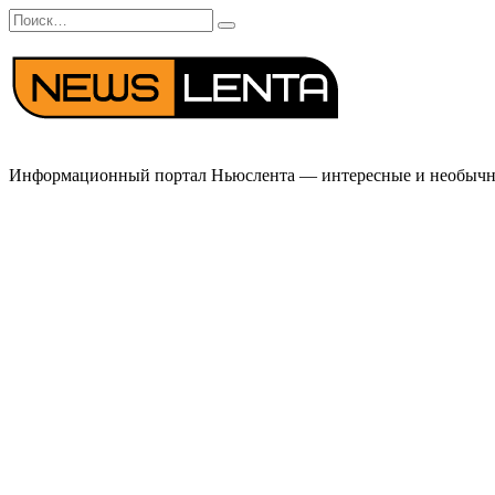
Перейти
Search
к
for:
содержанию
Информационный портал Ньюслента — интересные и необычные