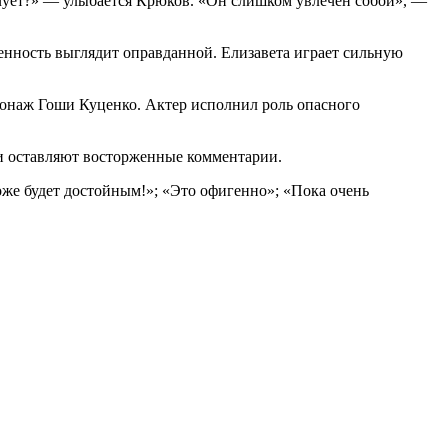
учует?» — улыбается Крюков. «Он слишком увлечен собой», —
венность выглядит оправданной. Елизавета играет сильную
рсонаж Гоши Куценко. Актер исполнил роль опасного
ы и оставляют восторженные комментарии.
оже будет достойным!»; «Это офигенно»; «Пока очень