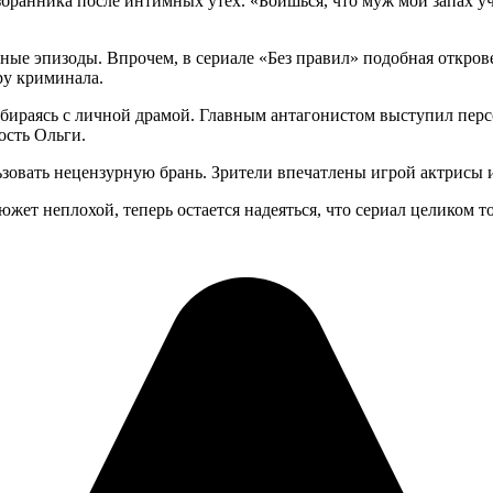
збранника после интимных утех. «Боишься, что муж мой запах 
нтные эпизоды. Впрочем, в сериале «Без правил» подобная откро
ру криминала.
разбираясь с личной драмой. Главным антагонистом выступил пе
ость Ольги.
ользовать нецензурную брань. Зрители впечатлены игрой актрис
ет неплохой, теперь остается надеяться, что сериал целиком т