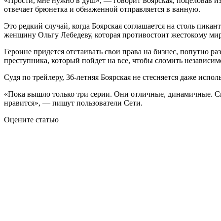
«Прости, мне нужно в душ», — говорит Боярская, поцеловав и
отвечает брюнетка и обнаженной отправляется в ванную.
Это редкий случай, когда Боярская соглашается на столь пика
женщину Ольгу Лебедеву, которая противостоит жестокому ми
Героине придется отстаивать свои права на бизнес, попутно 
преступника, который пойдет на все, чтобы сломить независим
Судя по трейлеру, 36-летняя Боярская не стесняется даже исп
«Пока вышло только три серии. Они отличные, динамичные. Сюж
нравится», — пишут пользователи Сети.
Оцените статью