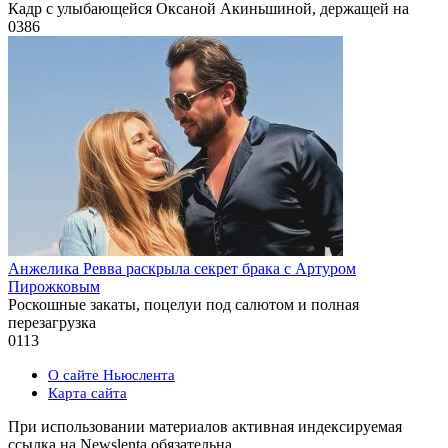
Кадр с улыбающейся Оксаной Акиньшиной, держащей на
0
386
Анжелика Ревва раскрыла секрет брака с Артуром
Пирожковым
Роскошные закаты, поцелуи под салютом и полная
перезагрузка
0
113
О сайте Ньюслента
Карта сайта
При использовании материалов активная индексируемая
ссылка на Newslenta обязательна.