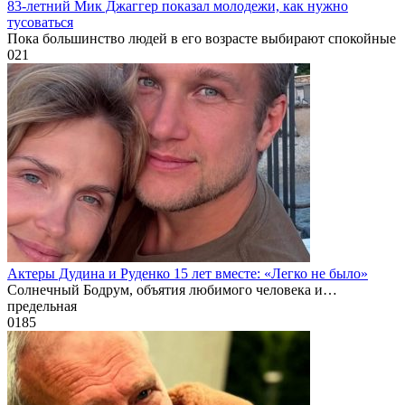
83-летний Мик Джаггер показал молодежи, как нужно
тусоваться
Пока большинство людей в его возрасте выбирают спокойные
0
21
Актеры Дудина и Руденко 15 лет вместе: «Легко не было»
Солнечный Бодрум, объятия любимого человека и…
предельная
0
185