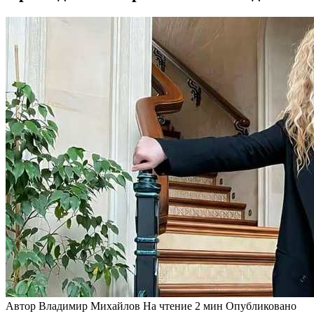
Автор
Владимир Михайлов
На чтение
2 мин
Опубликовано