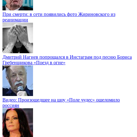
При смерти: в сети появились фото Жириновского из
реанимации
Дмитрий Нагиев попрощался в Инстаграм под песню Бориса
Гребенщикова «Поезд в огне»
Видео: Произошедшее на шоу «Поле чудес» ошеломило
россиян