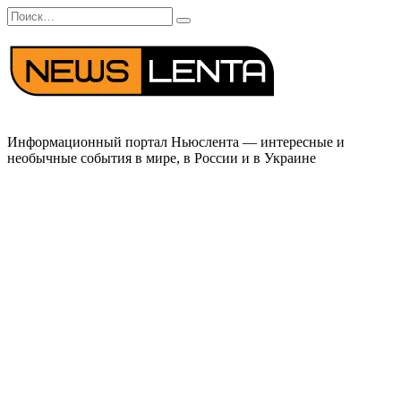
Перейти
Search
к
for:
содержанию
Информационный портал Ньюслента — интересные и
необычные события в мире, в России и в Украине