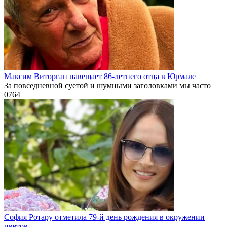
Максим Виторган навещает 86-летнего отца в Юрмале
За повседневной суетой и шумными заголовками мы часто
0
764
София Ротару отметила 79-й день рождения в окружении
цветов