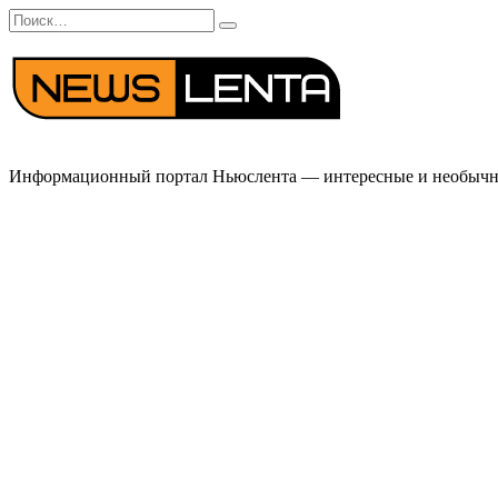
Перейти
Search
к
for:
содержанию
Информационный портал Ньюслента — интересные и необычные