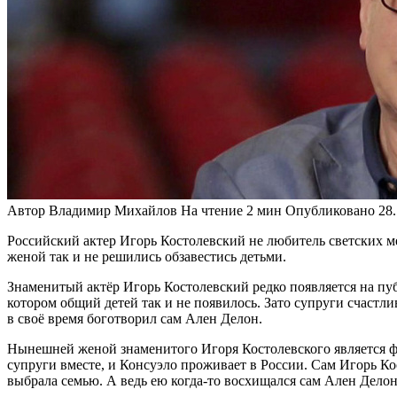
Автор
Владимир Михайлов
На чтение
2 мин
Опубликовано
28
Российский актер Игорь Костолевский не любитель светских ме
женой так и не решились обзавестись детьми.
Знаменитый актёр Игорь Костолевский редко появляется на публ
котором общий детей так и не появилось. Зато супруги счаст
в своё время боготворил сам Ален Делон.
Нынешней женой знаменитого Игоря Костолевского является фр
супруги вместе, и Консуэло проживает в России. Сам Игорь К
выбрала семью. А ведь ею когда-то восхищался сам Ален Делон