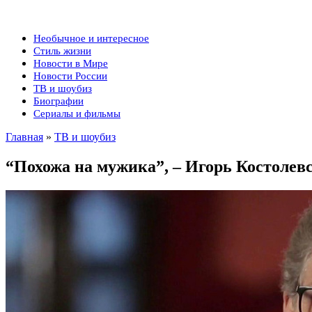
Необычное и интересное
Стиль жизни
Новости в Мире
Новости России
ТВ и шоубиз
Биографии
Сериалы и фильмы
Главная
»
ТВ и шоубиз
“Похожа на мужика”, – Игорь Костолев