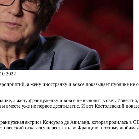
.10.2022
роприятий, а жену иностранку и вовсе показывает публике не ох
ике, а жену-француженку и вовсе не выводит в свет. Известно, 
ливы вместе уже не первое десятилетие. И вот Костолевский по
анцузская актриса Консуэло де Авиланд, которая родилась в СШ
остолевский отказался переезжать во Францию, поэтому любимая
.