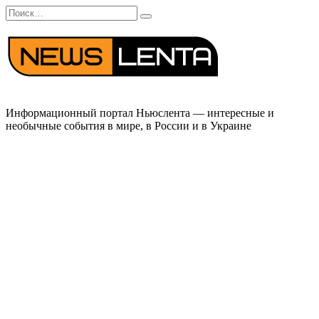
Перейти
Search
к
for:
содержанию
Информационный портал Ньюслента — интересные и
необычные события в мире, в России и в Украине