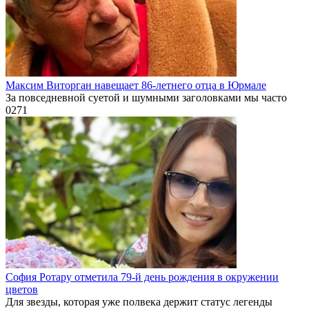
Максим Виторган навещает 86-летнего отца в Юрмале
За повседневной суетой и шумными заголовками мы часто
0
271
София Ротару отметила 79-й день рождения в окружении
цветов
Для звезды, которая уже полвека держит статус легенды