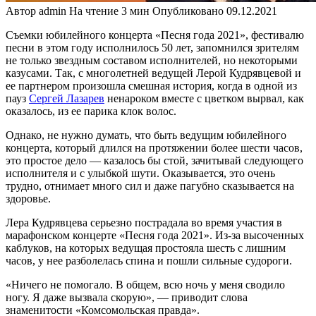
Автор
admin
На чтение
3 мин
Опубликовано
09.12.2021
Съемки юбилейного концерта «Песня года 2021», фестивалю
песни в этом году исполнилось 50 лет, запомнился зрителям
не только звездным составом исполнителей, но некоторыми
казусами. Так, с многолетней ведущей Лерой Кудрявцевой и
ее партнером произошла смешная история, когда в одной из
пауз
Сергей Лазарев
ненароком вместе с цветком вырвал, как
оказалось, из ее парика клок волос.
Однако, не нужно думать, что быть ведущим юбилейного
концерта, который длился на протяжении более шести часов,
это простое дело — казалось бы стой, зачитывай следующего
исполнителя и с улыбкой шути. Оказывается, это очень
трудно, отнимает много сил и даже пагубно сказывается на
здоровье.
Лера Кудрявцева серьезно пострадала во время участия в
марафонском концерте «Песня года 2021». Из-за высоченных
каблуков, на которых ведущая простояла шесть с лишним
часов, у нее разболелась спина и пошли сильные судороги.
«Ничего не помогало. В общем, всю ночь у меня сводило
ногу. Я даже вызвала скорую», — приводит слова
знаменитости «Комсомольская правда».