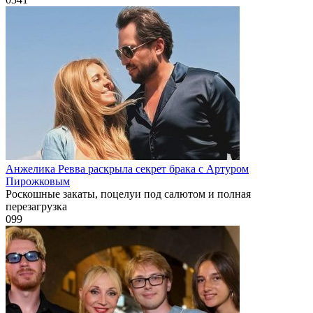
Анжелика Ревва раскрыла секрет брака с Артуром
Пирожковым
Роскошные закаты, поцелуи под салютом и полная
перезагрузка
0
99