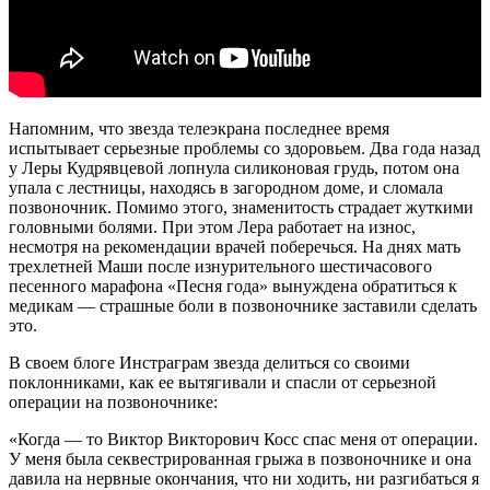
Напомним, что звезда телеэкрана последнее время
испытывает серьезные проблемы со здоровьем. Два года назад
у Леры Кудрявцевой лопнула силиконовая грудь, потом она
упала с лестницы, находясь в загородном доме, и сломала
позвоночник. Помимо этого, знаменитость страдает жуткими
головными болями. При этом Лера работает на износ,
несмотря на рекомендации врачей поберечься. На днях мать
трехлетней Маши после изнурительного шестичасового
песенного марафона «Песня года» вынуждена обратиться к
медикам — страшные боли в позвоночнике заставили сделать
это.
В своем блоге Инстраграм звезда делиться со своими
поклонниками, как ее вытягивали и спасли от серьезной
операции на позвоночнике:
«Когда — то Виктор Викторович Косс спас меня от операции.
У меня была секвестрированная грыжа в позвоночнике и она
давила на нервные окончания, что ни ходить, ни разгибаться я