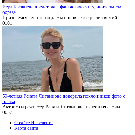
Вера Брежнева предстала в фантастически удивительном
образе
Признаемся честно: когда мы впервые открыли свежий
0
101
59-летняя Рената Литвинова покорила поклонников фото с
пляжа
Актриса и режиссер Рената Литвинова, известная своим
0
657
О сайте Ньюслента
Карта сайта