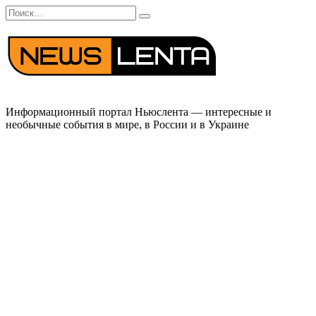
Перейти
Search
к
for:
содержанию
Информационный портал Ньюслента — интересные и
необычные события в мире, в России и в Украине