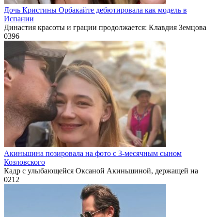
Дочь Кристины Орбакайте дебютировала как модель в
Испании
Династия красоты и грации продолжается: Клавдия Земцова
0
396
Акиньшина позировала на фото с 3-месячным сыном
Козловского
Кадр с улыбающейся Оксаной Акиньшиной, держащей на
0
212