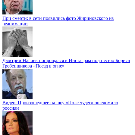
При смерти: в сети появились фото Жириновского из
реанимации
Дмитрий Нагиев попрощался в Инстаграм под песню Бориса
Гребенщикова «Поезд в огне»
Видео: Произошедшее на шоу «Поле чудес» ошеломило
россиян