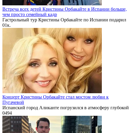
Встреча всех детей Кристины Орбакайте в Испании больше,
чем просто семейный кадр
Гастрольный тур Кристины Орбакайте по Испании подарил
0
1к.
Концерт Кристины Орбакайте стал мостом любви к
Пугачевой
Испанский город Аликанте погрузился в атмосферу глубокой
0
494