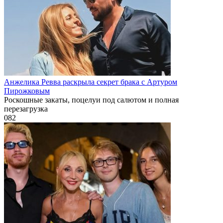
Анжелика Ревва раскрыла секрет брака с Артуром
Пирожковым
Роскошные закаты, поцелуи под салютом и полная
перезагрузка
0
82