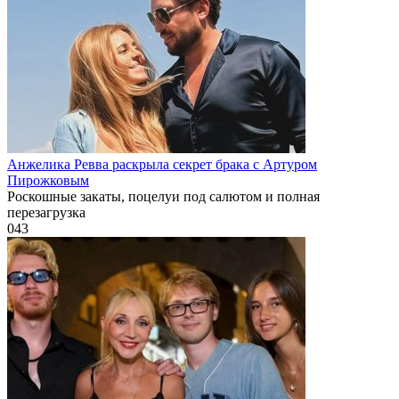
Анжелика Ревва раскрыла секрет брака с Артуром
Пирожковым
Роскошные закаты, поцелуи под салютом и полная
перезагрузка
0
43