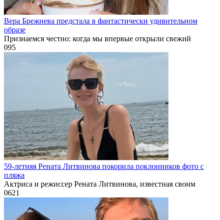
Вера Брежнева предстала в фантастически удивительном
образе
Признаемся честно: когда мы впервые открыли свежий
0
95
59-летняя Рената Литвинова покорила поклонников фото с
пляжа
Актриса и режиссер Рената Литвинова, известная своим
0
621