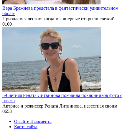
Вера Брежнева предстала в фантастически удивительном
образе
Признаемся честно: когда мы впервые открыли свежий
0
100
59-летняя Рената Литвинова покорила поклонников фото с
пляжа
Актриса и режиссер Рената Литвинова, известная своим
0
653
О сайте Ньюслента
Карта сайта