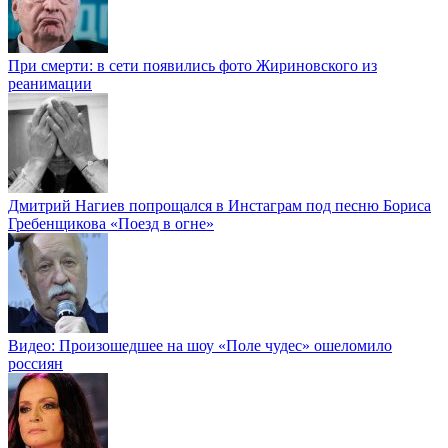
При смерти: в сети появились фото Жириновского из
реанимации
Дмитрий Нагиев попрощался в Инстаграм под песню Бориса
Гребенщикова «Поезд в огне»
Видео: Произошедшее на шоу «Поле чудес» ошеломило
россиян