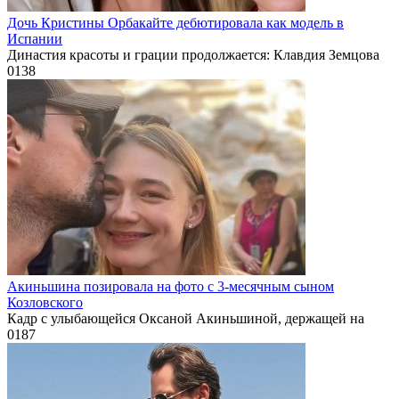
Дочь Кристины Орбакайте дебютировала как модель в
Испании
Династия красоты и грации продолжается: Клавдия Земцова
0
138
Акиньшина позировала на фото с 3-месячным сыном
Козловского
Кадр с улыбающейся Оксаной Акиньшиной, держащей на
0
187