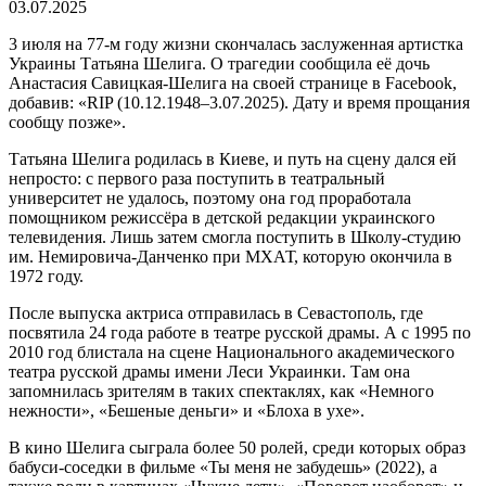
03.07.2025
3 июля на 77-м году жизни скончалась заслуженная артистка
Украины Татьяна Шелига. О трагедии сообщила её дочь
Анастасия Савицкая-Шелига на своей странице в Facebook,
добавив: «RIP (10.12.1948–3.07.2025). Дату и время прощания
сообщу позже».
Татьяна Шелига родилась в Киеве, и путь на сцену дался ей
непросто: с первого раза поступить в театральный
университет не удалось, поэтому она год проработала
помощником режиссёра в детской редакции украинского
телевидения. Лишь затем смогла поступить в Школу-студию
им. Немировича-Данченко при МХАТ, которую окончила в
1972 году.
После выпуска актриса отправилась в Севастополь, где
посвятила 24 года работе в театре русской драмы. А с 1995 по
2010 год блистала на сцене Национального академического
театра русской драмы имени Леси Украинки. Там она
запомнилась зрителям в таких спектаклях, как «Немного
нежности», «Бешеные деньги» и «Блоха в ухе».
В кино Шелига сыграла более 50 ролей, среди которых образ
бабуси-соседки в фильме «Ты меня не забудешь» (2022), а