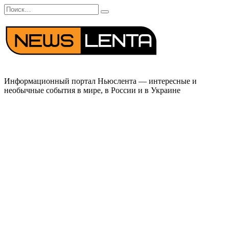
Перейти
Search
к
for:
содержанию
Информационный портал Ньюслента — интересные и
необычные события в мире, в России и в Украине