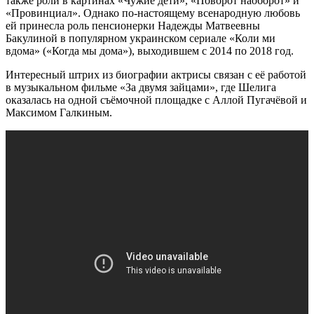
также роли в картинах «Чужие дети», «Поворот наоборот» и
«Провинциал». Однако по-настоящему всенародную любовь
ей принесла роль пенсионерки Надежды Матвеевны
Бакулиной в популярном украинском сериале «Коли ми
вдома» («Когда мы дома»), выходившем с 2014 по 2018 год.
Интересный штрих из биографии актрисы связан с её работой
в музыкальном фильме «За двумя зайцами», где Шелига
оказалась на одной съёмочной площадке с Аллой Пугачёвой и
Максимом Галкиным.