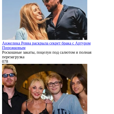
Анжелика Ревва раскрыла секрет брака с Артуром
Пирожковым
Роскошные закаты, поцелуи под салютом и полная
перезагрузка
0
78