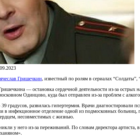
.09.2023
ячеслав Гришечкин
, известный по ролям в сериалах “Солдаты”,
ришечкина — остановка сердечной деятельности из-за острых н
осковном Одинцово, куда был отправлен из-за проблем с алкого
до 39 градусов, развилась гипертермия. Врачи диагностировали 
ли в инфекционное отделение одной из подмосковных больниц, гд
 сердцем, несовместимых с жизнью.
никли у него из-за переживаний. По словам директора артиста, 
рханяном».