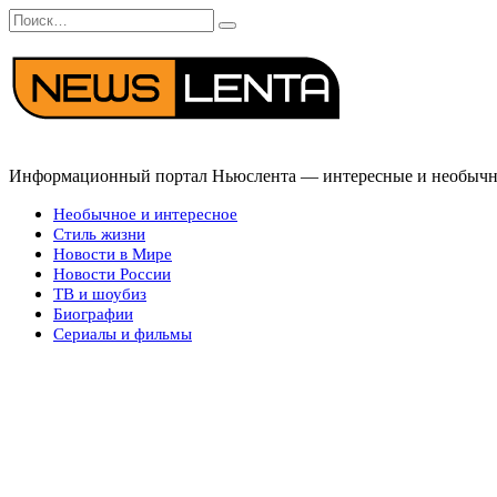
Перейти
Search
к
for:
содержанию
Информационный портал Ньюслента — интересные и необычные
Необычное и интересное
Стиль жизни
Новости в Мире
Новости России
ТВ и шоубиз
Биографии
Сериалы и фильмы