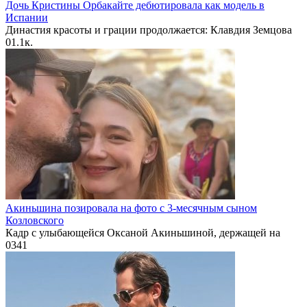
Дочь Кристины Орбакайте дебютировала как модель в
Испании
Династия красоты и грации продолжается: Клавдия Земцова
0
1.1к.
Акиньшина позировала на фото с 3-месячным сыном
Козловского
Кадр с улыбающейся Оксаной Акиньшиной, держащей на
0
341