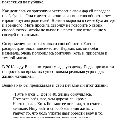
появляться на публике.
Как делилась со зрителями экстрасенс свой дар ей передала
прабабушка. Она с детства развивала свои способности, чем
изрядно пугала родителей. Ясевич выросла в семье бухгалтера
и военного. Мать просила девочку не говорить о своих
способностях, чтобы не вызвать негативное отношение у
соседей и знакомых.
Со временем все-таки молва о способностях Елены
распространилась повсеместно. Ведьма, как она себя
называла, очень полюбилась зрителям, хоть и прибегала к
темной магии.
В 2018 году Елена потеряла младшую дочку. Роды проходили
непросто, во время их существовала реальная угроза для
жизни женщины.
Ведьма как бы предсказала и свой печальный итог жизни:
«Путь магов… Вот и 40, жизнь обнулилась.
Потеряла себя, все, чем дорожила, кроме
Настеньки… Хоть Бог мне ее оставил, это счастье
великое. Ищу найти способ желания жить…
Радует то, что боль утраты дает обрести веру в то,
что счастье и возможность вздыхать воздух