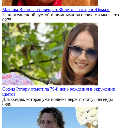
Максим Виторган навещает 86-летнего отца в Юрмале
За повседневной суетой и шумными заголовками мы часто
0
275
София Ротару отметила 79-й день рождения в окружении
цветов
Для звезды, которая уже полвека держит статус легенды
0
399