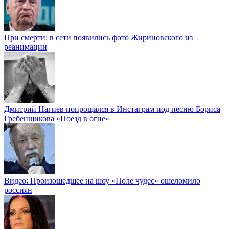
При смерти: в сети появились фото Жириновского из
реанимации
Дмитрий Нагиев попрощался в Инстаграм под песню Бориса
Гребенщикова «Поезд в огне»
Видео: Произошедшее на шоу «Поле чудес» ошеломило
россиян