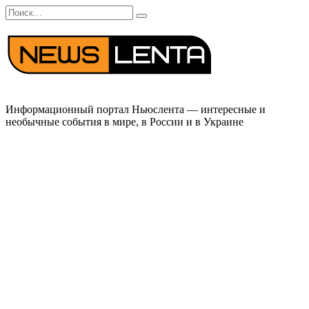
Перейти
Search
к
for:
содержанию
Информационный портал Ньюслента — интересные и
необычные события в мире, в России и в Украине