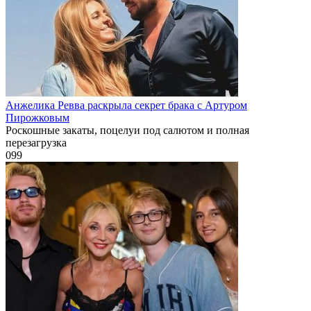
Анжелика Ревва раскрыла секрет брака с Артуром
Пирожковым
Роскошные закаты, поцелуи под салютом и полная
перезагрузка
0
99