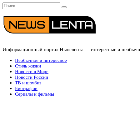
Перейти
Search
к
for:
содержанию
Информационный портал Ньюслента — интересные и необычные
Необычное и интересное
Стиль жизни
Новости в Мире
Новости России
ТВ и шоубиз
Биографии
Сериалы и фильмы