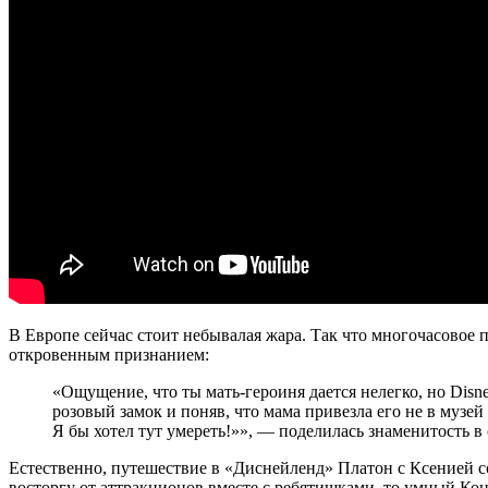
В Европе сейчас стоит небывалая жара. Так что многочасовое
откровенным признанием:
«Ощущение, что ты мать-героиня дается нелегко, но Disn
розовый замок и поняв, что мама привезла его не в музе
Я бы хотел тут умереть!»», — поделилась знаменитость в 
Естественно, путешествие в «Диснейленд» Платон с Ксенией со
восторгу от аттракционов вместе с ребятишками, то умный Кон