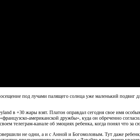
 посещение под лучами палящего солнца уже маленький подвиг 
eyland в +30 жары взят. Платон оправдал сегодня свое имя особ
й «французско-американской дружбы», куда он обреченно согласи
своем телеграм-канале об эмоциях ребенка, когда понял что за с
вершили не одни, а и с Анной и Богомоловым. Тут даже ребенку 
стантин предусмотрительно заявил «Давайте я вас лучше красив