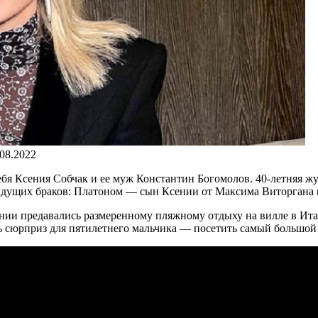
.08.2022
бя Ксения Собчак и ее муж Константин Богомолов. 40-летняя жу
ыдущих браков: Платоном — сын Ксении от Максима Виторгана 
ении предавались размеренному пляжному отдыху на вилле в Ита
ь сюрприз для пятилетнего мальчика — посетить самый большой