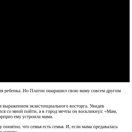
для ребенка. Но Платон ошарашил свою маму совсем другим
ым выражением экзистенциального восторга. Увидев
лся со мной пойти, а в город мечты он воскликнул: «Мам,
юрприз ему устроила мама.
понятно, что семья есть семья. И, если мама предавалась
о сниму».