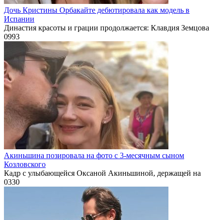
Дочь Кристины Орбакайте дебютировала как модель в
Испании
Династия красоты и грации продолжается: Клавдия Земцова
0
993
Акиньшина позировала на фото с 3-месячным сыном
Козловского
Кадр с улыбающейся Оксаной Акиньшиной, держащей на
0
330