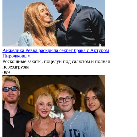
Анжелика Ревва раскрыла секрет брака с Артуром
Пирожковым
Роскошные закаты, поцелуи под салютом и полная
перезагрузка
0
99