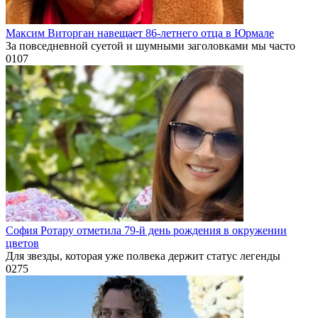
Максим Виторган навещает 86-летнего отца в Юрмале
За повседневной суетой и шумными заголовками мы часто
0
107
София Ротару отметила 79-й день рождения в окружении
цветов
Для звезды, которая уже полвека держит статус легенды
0
275