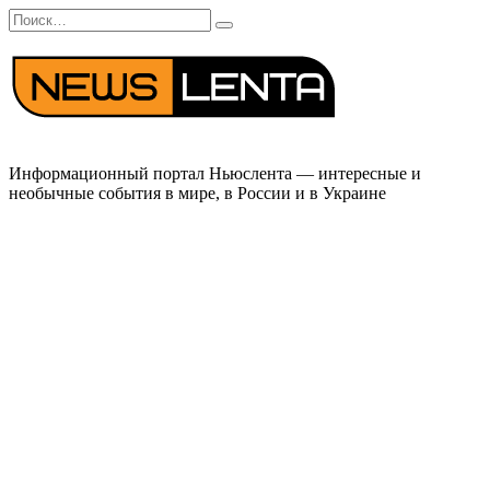
Перейти
Search
к
for:
содержанию
Информационный портал Ньюслента — интересные и
необычные события в мире, в России и в Украине