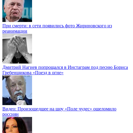
При смерти: в сети появились фото Жириновского из
реанимации
Дмитрий Нагиев попрощался в Инстаграм под песню Бориса
Гребенщикова «Поезд в огне»
Видео: Произошедшее на шоу «Поле чудес» ошеломило
россиян