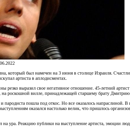
.06.2022
на, который был намечен на 3 июня в столице Израиля. Счастли
искупал артиста в аплодисментах.
ны резко выразил свое негативное отношение. 45-летний артис
но, на роскошной вилле, принадлежащей старшему брату Дмитрию
о и пародиста пошла под откос. Но все оказалось напраслиной. 
выступлениям оказался настолько велик, что пришлось организ
ел на ура. Реакцию публики на выступление артиста, эмоции лю