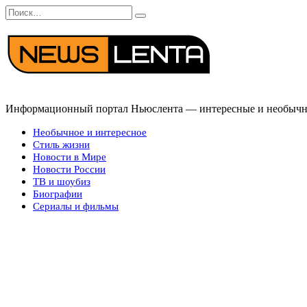
Перейти
Search
к
for:
содержанию
Информационный портал Ньюслента — интересные и необычные
Необычное и интересное
Стиль жизни
Новости в Мире
Новости России
ТВ и шоубиз
Биографии
Сериалы и фильмы