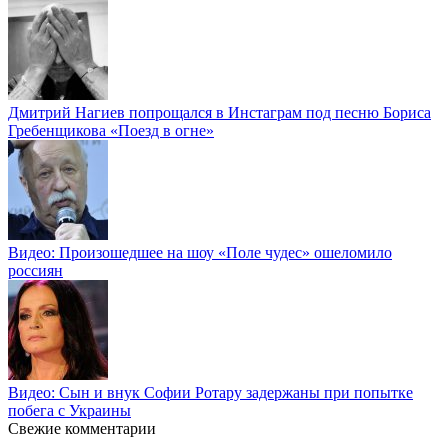
Дмитрий Нагиев попрощался в Инстаграм под песню Бориса
Гребенщикова «Поезд в огне»
Видео: Произошедшее на шоу «Поле чудес» ошеломило
россиян
Видео: Сын и внук Софии Ротару задержаны при попытке
побега с Украины
Свежие комментарии