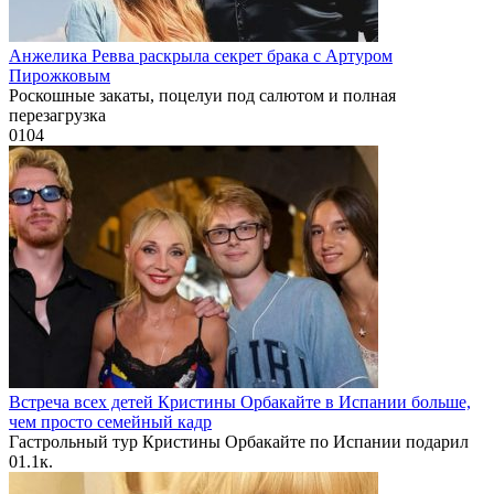
Анжелика Ревва раскрыла секрет брака с Артуром
Пирожковым
Роскошные закаты, поцелуи под салютом и полная
перезагрузка
0
104
Встреча всех детей Кристины Орбакайте в Испании больше,
чем просто семейный кадр
Гастрольный тур Кристины Орбакайте по Испании подарил
0
1.1к.