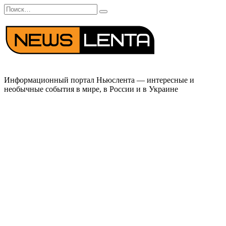
Перейти
Search
к
for:
содержанию
Информационный портал Ньюслента — интересные и
необычные события в мире, в России и в Украине