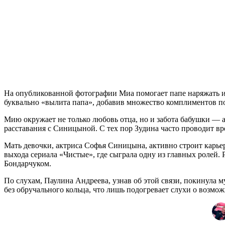
На опубликованной фотографии Миа помогает папе наряжать ис
буквально «вылита папа», добавив множество комплиментов п
Мию окружает не только любовь отца, но и забота бабушки — а
расставания с Синицыной. С тех пор Зудина часто проводит вре
Мать девочки, актриса Софья Синицына, активно строит карьер
выхода сериала «Чистые», где сыграла одну из главных ролей
Бондарчуком.
По слухам, Паулина Андреева, узнав об этой связи, покинула м
без обручального кольца, что лишь подогревает слухи о возмож