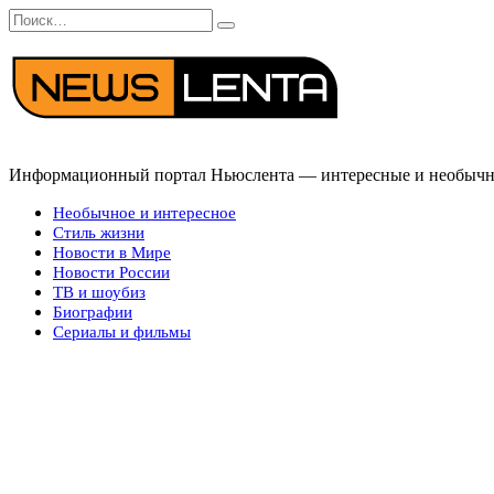
Перейти
Search
к
for:
содержанию
Информационный портал Ньюслента — интересные и необычные
Необычное и интересное
Стиль жизни
Новости в Мире
Новости России
ТВ и шоубиз
Биографии
Сериалы и фильмы