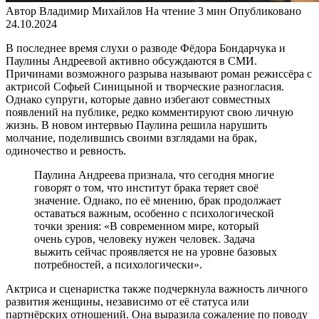
Автор
Владимир Михайлов
На чтение
3 мин
Опубликовано
24.10.2024
В последнее время слухи о разводе Фёдора Бондарчука и
Паулины Андреевой активно обсуждаются в СМИ.
Причинами возможного разрыва называют роман режиссёра с
актрисой Софьей Синицыной и творческие разногласия.
Однако супруги, которые давно избегают совместных
появлений на публике, редко комментируют свою личную
жизнь. В новом интервью Паулина решила нарушить
молчание, поделившись своими взглядами на брак,
одиночество и ревность.
Паулина Андреева признала, что сегодня многие
говорят о том, что институт брака теряет своё
значение. Однако, по её мнению, брак продолжает
оставаться важным, особенно с психологической
точки зрения: «В современном мире, который
очень суров, человеку нужен человек. Задача
выжить сейчас проявляется не на уровне базовых
потребностей, а психологически».
Актриса и сценаристка также подчеркнула важность личного
развития женщины, независимо от её статуса или
партнёрских отношений. Она выразила сожаление по поводу