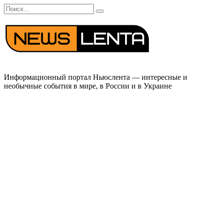
Перейти
Search
к
for:
содержанию
Информационный портал Ньюслента — интересные и
необычные события в мире, в России и в Украине