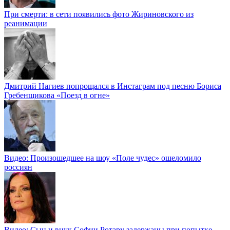
При смерти: в сети появились фото Жириновского из
реанимации
Дмитрий Нагиев попрощался в Инстаграм под песню Бориса
Гребенщикова «Поезд в огне»
Видео: Произошедшее на шоу «Поле чудес» ошеломило
россиян
Видео: Сын и внук Софии Ротару задержаны при попытке