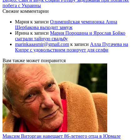
побега с Украины
Свежие комментарии
Мария
к записи
Олимпийская чемпионка Анна
Щербакова выходит замуж
Ирина
к записи
Мария Порошина и Ярослав Бойко
сыграли тайную свадьбу
marinkaaasmir@gmail.com
к записи
Алла Пугачева на
Кипре с удовольствием позирует для селфи
Вам также может понравится
Максим Виторган навещает 86-летнего отца в Юрмале