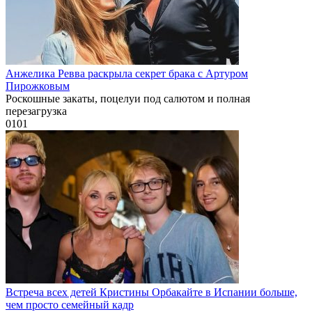
Анжелика Ревва раскрыла секрет брака с Артуром
Пирожковым
Роскошные закаты, поцелуи под салютом и полная
перезагрузка
0
101
Встреча всех детей Кристины Орбакайте в Испании больше,
чем просто семейный кадр