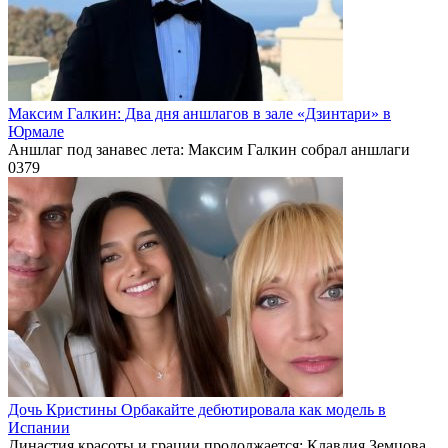
Максим Галкин: Два дня аншлагов в зале «Дзинтари» в
Юрмале
Аншлаг под занавес лета: Максим Галкин собрал аншлаги
0
379
Дочь Кристины Орбакайте дебютировала как модель в
Испании
Династия красоты и грации продолжается: Клавдия Земцова