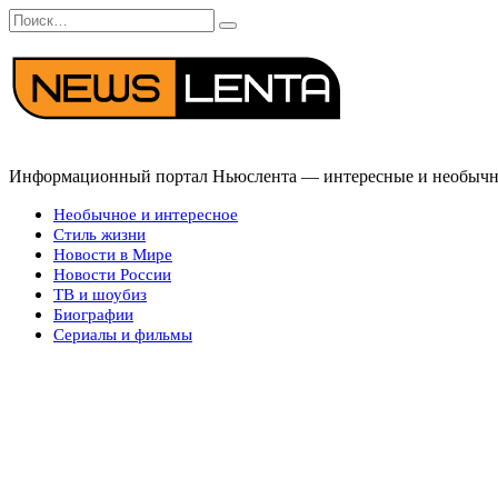
Перейти
Search
к
for:
содержанию
Информационный портал Ньюслента — интересные и необычные
Необычное и интересное
Стиль жизни
Новости в Мире
Новости России
ТВ и шоубиз
Биографии
Сериалы и фильмы