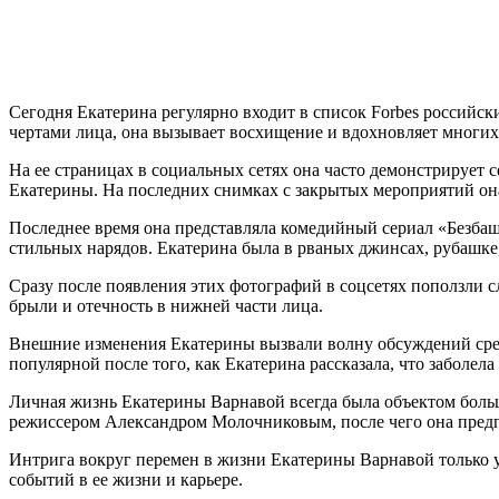
Сегодня Екатерина регулярно входит в список Forbes российс
чертами лица, она вызывает восхищение и вдохновляет многих
На ее страницах в социальных сетях она часто демонстрирует с
Екатерины. На последних снимках с закрытых мероприятий она
Последнее время она представляла комедийный сериал «Безбаше
стильных нарядов. Екатерина была в рваных джинсах, рубашке, 
Сразу после появления этих фотографий в соцсетях поползли с
брыли и отечность в нижней части лица.
Внешние изменения Екатерины вызвали волну обсуждений среди
популярной после того, как Екатерина рассказала, что заболел
Личная жизнь Екатерины Варнавой всегда была объектом большо
режиссером Александром Молочниковым, после чего она предп
Интрига вокруг перемен в жизни Екатерины Варнавой только у
событий в ее жизни и карьере.