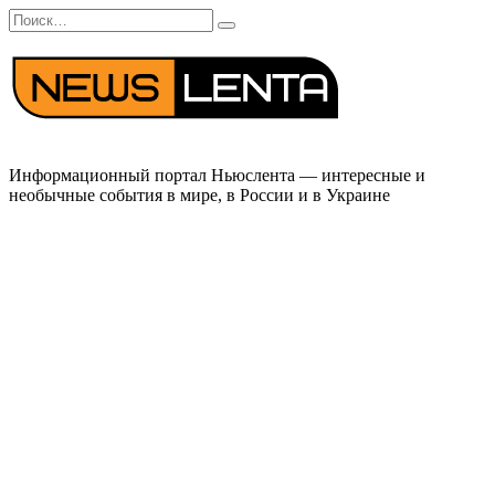
Перейти
Search
к
for:
содержанию
Информационный портал Ньюслента — интересные и
необычные события в мире, в России и в Украине