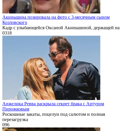
Акиньшина позировала на фото с 3-месячным сыном
Козловского
Кадр с улыбающейся Оксаной Акиньшиной, держащей на
0
318
Анжелика Ревва раскрыла секрет брака с Артуром
Пирожковым
Роскошные закаты, поцелуи под салютом и полная
перезагрузка
0
96