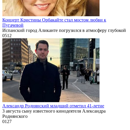
Концерт Кристины Орбакайте стал мостом любви к
Пугачевой
Испанский город Аликанте погрузился в атмосферу глубокой
0
512
Александр Роднянский младший отметил 41-летие
3 августа сыну известного кинодеятеля Александра
Роднянского
0
127