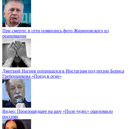
При смерти: в сети появились фото Жириновского из
реанимации
Дмитрий Нагиев попрощался в Инстаграм под песню Бориса
Гребенщикова «Поезд в огне»
Видео: Произошедшее на шоу «Поле чудес» ошеломило
россиян