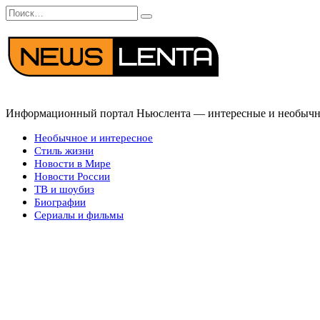
Перейти
Search
к
for:
содержанию
Информационный портал Ньюслента — интересные и необычные
Необычное и интересное
Стиль жизни
Новости в Мире
Новости России
ТВ и шоубиз
Биографии
Сериалы и фильмы