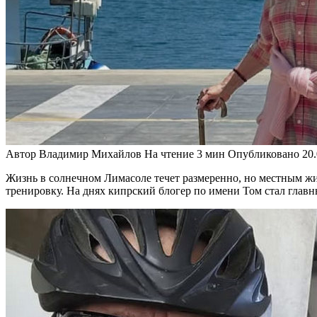
Автор
Владимир Михайлов
На чтение
3 мин
Опубликовано
20
Жизнь в солнечном Лимасоле течет размеренно, но местным жи
тренировку. На днях кипрский блогер по имени Том стал глав