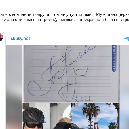
лице в компании подруги, Том не упустил шанс. Мужчина прерв
лке она опиралась на трость), выглядела прекрасно и была наст