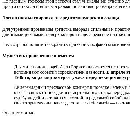
Но главным трофеем этой встречи стал уникальный сувенир для
просто оставила подпись, а размашисто и быстро набросала на 
Элегантная маскировка от средиземноморского солнца
Для утренней променады артистка выбрала стильный и практи
длинными рукавами, поверх которой надела бежевое платье в 
Несмотря на попытки сохранить приватность, фанаты мгновен
Мужество, проверенное временем
Для миллионов людей Алла Борисовна остается не просто
вспоминают события сорокалетней давности.
В апреле э
1986-го, когда мир замер от ужаса перед невидимой уг
Её легендарный трехчасовой концерт в поселке Зеленый М
отказывались от поездки из смертельного страха перед р
судьбу людей и оставаться честной перед самой собой, к
своего зрителя она навсегда осталась той самой — насто
Оцените статью