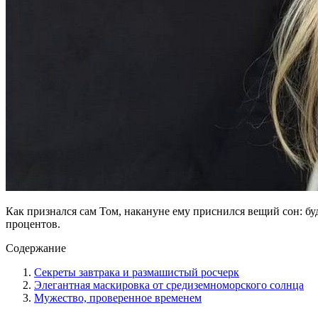
Как признался сам Том, накануне ему приснился вещий сон: буд
процентов.
Содержание
Секреты завтрака и размашистый росчерк
Элегантная маскировка от средиземноморского солнца
Мужество, проверенное временем