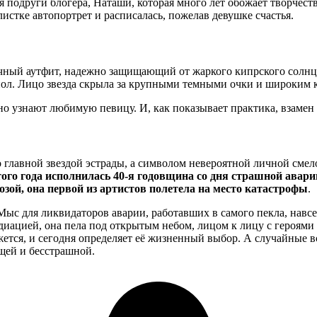
 подруги блогера, Наташи, которая много лет обожает творчест
листке автопортрет и расписалась, пожелав девушке счастья.
чный аутфит, надежно защищающий от жаркого кипрского солнца
пол. Лицо звезда скрыла за крупными темными очки и широким 
но узнают любимую певицу. И, как показывает практика, взаме
 главной звездой эстрады, а символом невероятной личной смел
того года исполнилась 40-я годовщина со дня страшной авар
розой, она первой из артистов полетела на место катастрофы
.
ыс для ликвидаторов аварии, работавших в самого пекла, навсе
адиацией, она пела под открытым небом, лицом к лицу с героями 
ажется, и сегодня определяет её жизненный выбор. А случайные 
ящей и бесстрашной.