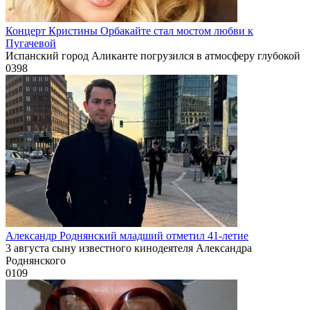
Концерт Кристины Орбакайте стал мостом любви к
Пугачевой
Испанский город Аликанте погрузился в атмосферу глубокой
0
398
Александр Роднянский младший отметил 41-летие
3 августа сыну известного кинодеятеля Александра
Роднянского
0
109