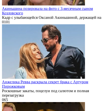
Акиньшина позировала на фото с 3-месячным сыном
Козловского
Кадр с улыбающейся Оксаной Акиньшиной, держащей на
0
101
Анжелика Ревва раскрыла секрет брака с Артуром
Пирожковым
Роскошные закаты, поцелуи под салютом и полная
перезагрузка
0
65