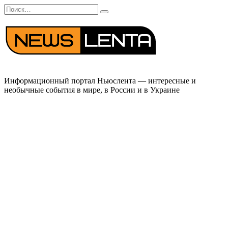
Перейти
Search
к
for:
содержанию
Информационный портал Ньюслента — интересные и
необычные события в мире, в России и в Украине