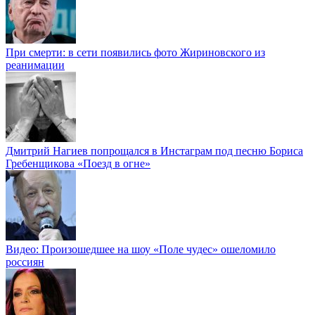
При смерти: в сети появились фото Жириновского из
реанимации
Дмитрий Нагиев попрощался в Инстаграм под песню Бориса
Гребенщикова «Поезд в огне»
Видео: Произошедшее на шоу «Поле чудес» ошеломило
россиян