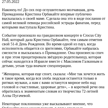
27.05.2022
Наконец-то! До сих пор оглушительно молчавшая, дочь
Примадонны Кристина Орбакайте впервые публично
высказалась о своей маме. Сделала она это в виде послания от
самой великой певицы российской эстрады фанатам, перед
которыми выступала Кристина.
Событие произошло на грандиозном концерте в Crocus City
Hall, который дала Кристина Орбакайте, тем самым отметив
свой 51-й День Рождения. Во время одной из пауз, когда
исполнитель общается со зрителями, Орбакайте набралась
смелости и высказалась о Примадонне. Она произнесла спич
и при этом процитировала звёздную родительницу, которая
сейчас находится в Израиле вместе с Максимом Галкиным и
детьми, уехав туда вначале спецоперации.
“Женщина, которая еще споет, сказала: «Мне так хочется жить
в такое время, когда вся злоба людская останется только в
ритмах музыки, а нам с вами останутся мирное небо над
головой и счастливые, здоровые дети», – в короткой речи она
обратилась к знаменитым словам из творчества 72-летней
Аллы Пугачевой.
Некоторые поклонники уже высказывают мнение, что