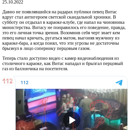
25.10.2022
Давно не появлявшийся на радарах публики певец Витас
вдруг стал антигероем светской скандальной хроники. В
субботу он отдыхал в караоке-клубе, где напал на чиновника
министерства. Витасу не понравилось его поведение, правда,
это его личная точка зрения. Возомнив себя черт знает кем
певец начал кричать, ругаться матом, выгоняя мужчину из
караоке-бара, а когда понял, что эти угрозы не достаточны
брызнул в лицо сопернику перцовым газом.
Теперь стало доступно видео с камер видеонаблюдения из
столичного караоке, как Витас нападал и брызгал перцовый
газ из баллончика на посетителя.