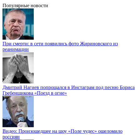
Популярные новости
При смерти: в сети появились фото Жириновского из
реанимации
Дмитрий Нагиев попрощался в Инстаграм под песню Бориса
Гребенщикова «Поезд в огне»
Видео: Произошедшее на шоу «Поле чудес» ошеломило
россиян