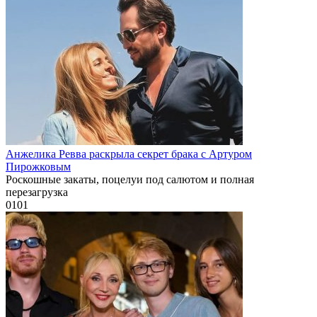
Анжелика Ревва раскрыла секрет брака с Артуром
Пирожковым
Роскошные закаты, поцелуи под салютом и полная
перезагрузка
0
101