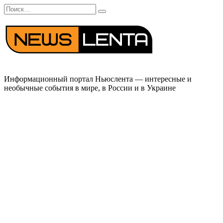
Перейти
Search
к
for:
содержанию
Информационный портал Ньюслента — интересные и
необычные события в мире, в России и в Украине