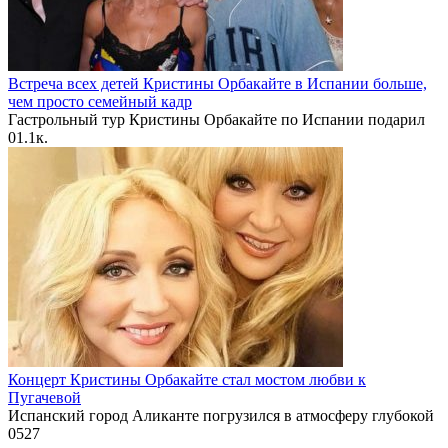
Встреча всех детей Кристины Орбакайте в Испании больше,
чем просто семейный кадр
Гастрольный тур Кристины Орбакайте по Испании подарил
0
1.1к.
Концерт Кристины Орбакайте стал мостом любви к
Пугачевой
Испанский город Аликанте погрузился в атмосферу глубокой
0
527