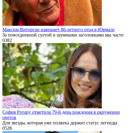
Максим Виторган навещает 86-летнего отца в Юрмале
За повседневной суетой и шумными заголовками мы часто
0
382
София Ротару отметила 79-й день рождения в окружении
цветов
Для звезды, которая уже полвека держит статус легенды
0
528