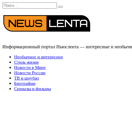
Перейти
Search
к
for:
содержанию
Информационный портал Ньюслента — интересные и необычные
Необычное и интересное
Стиль жизни
Новости в Мире
Новости России
ТВ и шоубиз
Биографии
Сериалы и фильмы