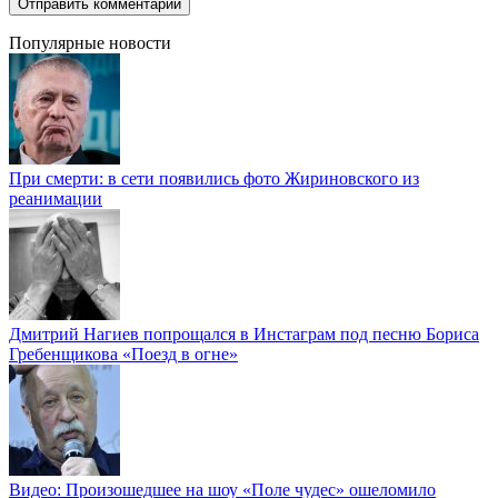
Популярные новости
При смерти: в сети появились фото Жириновского из
реанимации
Дмитрий Нагиев попрощался в Инстаграм под песню Бориса
Гребенщикова «Поезд в огне»
Видео: Произошедшее на шоу «Поле чудес» ошеломило