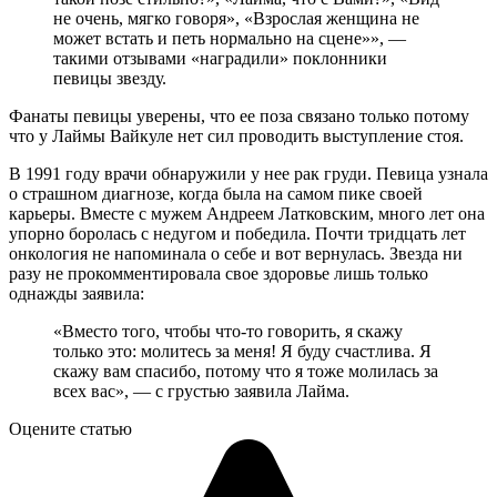
не очень, мягко говоря», «Взрослая женщина не
может встать и петь нормально на сцене»», —
такими отзывами «наградили» поклонники
певицы звезду.
Фанаты певицы уверены, что ее поза связано только потому
что у Лаймы Вайкуле нет сил проводить выступление стоя.
В 1991 году врачи обнаружили у нее рак груди. Певица узнала
о страшном диагнозе, когда была на самом пике своей
карьеры. Вместе с мужем Андреем Латковским, много лет она
упорно боролась с недугом и победила. Почти тридцать лет
онкология не напоминала о себе и вот вернулась. Звезда ни
разу не прокомментировала свое здоровье лишь только
однажды заявила:
«Вместо того, чтобы что-то говорить, я скажу
только это: молитесь за меня! Я буду счастлива. Я
скажу вам спасибо, потому что я тоже молилась за
всех вас», — с грустью заявила Лайма.
Оцените статью