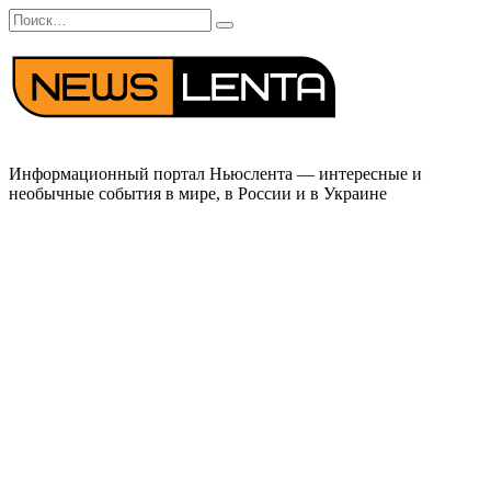
Перейти
Search
к
for:
содержанию
Информационный портал Ньюслента — интересные и
необычные события в мире, в России и в Украине