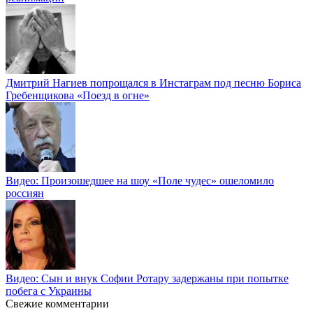
Дмитрий Нагиев попрощался в Инстаграм под песню Бориса
Гребенщикова «Поезд в огне»
Видео: Произошедшее на шоу «Поле чудес» ошеломило
россиян
Видео: Сын и внук Софии Ротару задержаны при попытке
побега с Украины
Свежие комментарии