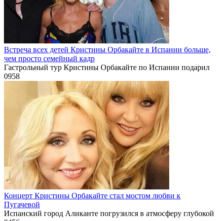
Встреча всех детей Кристины Орбакайте в Испании больше,
чем просто семейный кадр
Гастрольный тур Кристины Орбакайте по Испании подарил
0
958
Концерт Кристины Орбакайте стал мостом любви к
Пугачевой
Испанский город Аликанте погрузился в атмосферу глубокой