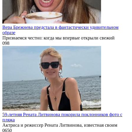
Вера Брежнева предстала в фантастически удивительном
образе
Признаемся честно: когда мы впервые открыли свежий
0
98
59-летняя Рената Литвинова покорила поклонников фото с
пляжа
Актриса и режиссер Рената Литвинова, известная своим
0
650