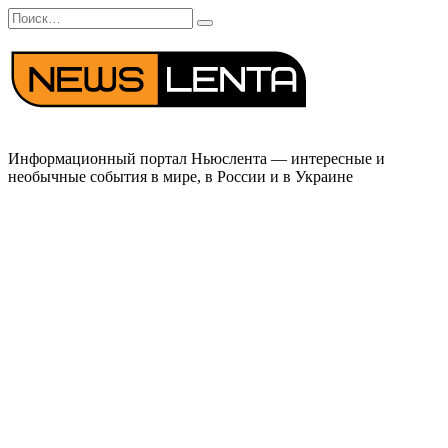
Перейти
Search
к
for:
содержанию
Информационный портал Ньюслента — интересные и
необычные события в мире, в России и в Украине