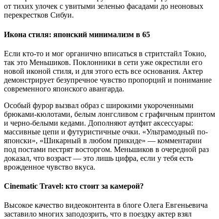
от тихих улочек с увитыми зеленью фасадами до неоновых
перекрестков Сибуи.
Икона стиля: японский минимализм в 65
Если кто-то и мог органично вписаться в стритстайл Токио,
так это Меньшиков. Поклонники в сети уже окрестили его
новой иконой стиля, и для этого есть все основания. Актер
демонстрирует безупречное чувство пропорций и понимание
современного японского авангарда.
Особый фурор вызвал образ с широкими укороченными
брюками-кюлотами, белым лонгсливом с графичным принтом
и черно-белыми кедами. Дополняют аутфит аксессуары:
массивные цепи и футуристичные очки. «Ультрамодный по-
японски», «Шикарный в любом прикиде» — комментарии
под постами пестрят восторгом. Меньшиков в очередной раз
доказал, что возраст — это лишь цифра, если у тебя есть
врожденное чувство вкуса.
Cinematic Travel: кто стоит за камерой?
Высокое качество видеоконтента в блоге Олега Евгеньевича
заставило многих заподозрить, что в поездку актер взял