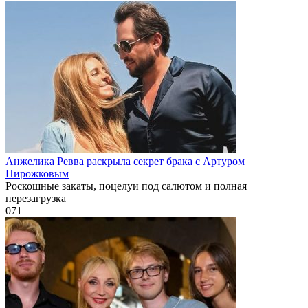
Анжелика Ревва раскрыла секрет брака с Артуром
Пирожковым
Роскошные закаты, поцелуи под салютом и полная
перезагрузка
0
71