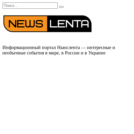
Перейти
Search
к
for:
содержанию
Информационный портал Ньюслента — интересные и
необычные события в мире, в России и в Украине