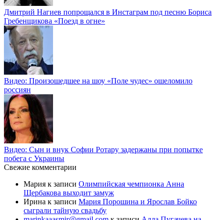
Дмитрий Нагиев попрощался в Инстаграм под песню Бориса
Гребенщикова «Поезд в огне»
Видео: Произошедшее на шоу «Поле чудес» ошеломило
россиян
Видео: Сын и внук Софии Ротару задержаны при попытке
побега с Украины
Свежие комментарии
Мария
к записи
Олимпийская чемпионка Анна
Щербакова выходит замуж
Ирина
к записи
Мария Порошина и Ярослав Бойко
сыграли тайную свадьбу
marinkaaasmir@gmail.com
к записи
Алла Пугачева на