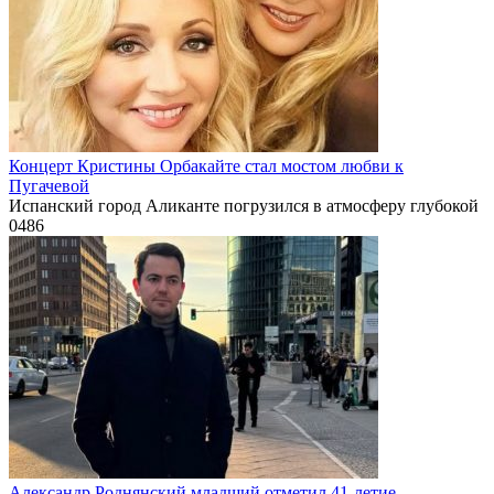
Концерт Кристины Орбакайте стал мостом любви к
Пугачевой
Испанский город Аликанте погрузился в атмосферу глубокой
0
486
Александр Роднянский младший отметил 41-летие