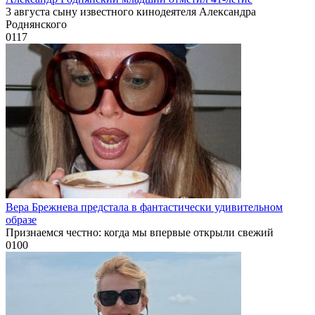
3 августа сыну известного кинодеятеля Александра
Роднянского
0
117
Вера Брежнева предстала в фантастически удивительном
образе
Признаемся честно: когда мы впервые открыли свежий
0
100