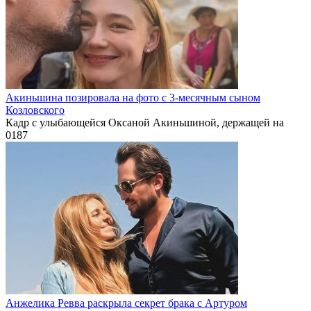
Акиньшина позировала на фото с 3-месячным сыном
Козловского
Кадр с улыбающейся Оксаной Акиньшиной, держащей на
0
187
Анжелика Ревва раскрыла секрет брака с Артуром