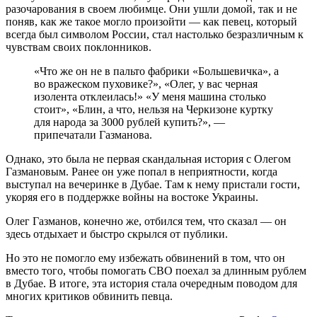
разочарования в своем любимце. Они ушли домой, так и не
поняв, как же такое могло произойти — как певец, который
всегда был символом России, стал настолько безразличным к
чувствам своих поклонников.
«Что же он не в пальто фабрики «Большевичка», а
во вражеском пуховике?», «Олег, у вас черная
изолента отклеилась!» «У меня машина столько
стоит», «Блин, а что, нельзя на Черкизоне куртку
для народа за 3000 рублей купить?», —
припечатали Газманова.
Однако, это была не первая скандальная история с Олегом
Газмановым. Ранее он уже попал в неприятности, когда
выступал на вечеринке в Дубае. Там к нему пристали гости,
укоряя его в поддержке войны на востоке Украины.
Олег Газманов, конечно же, отбился тем, что сказал — он
здесь отдыхает и быстро скрылся от публики.
Но это не помогло ему избежать обвинений в том, что он
вместо того, чтобы помогать СВО поехал за длинным рублем
в Дубае. В итоге, эта история стала очередным поводом для
многих критиков обвинить певца.