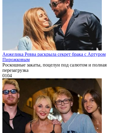
Анжелика Ревва раскрыла секрет брака с Артуром
Пирожковым
Роскошные закаты, поцелуи под салютом и полная
перезагрузка
0
104