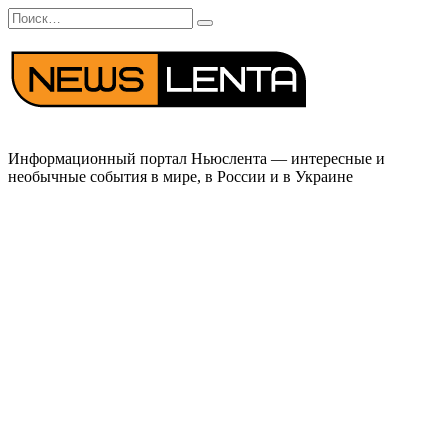
Перейти
Search
к
for:
содержанию
Информационный портал Ньюслента — интересные и
необычные события в мире, в России и в Украине