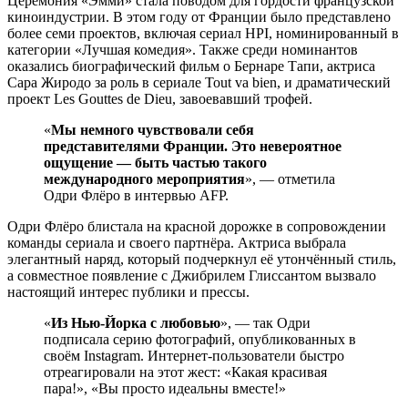
Церемония «Эмми» стала поводом для гордости французской
киноиндустрии. В этом году от Франции было представлено
более семи проектов, включая сериал HPI, номинированный в
категории «Лучшая комедия». Также среди номинантов
оказались биографический фильм о Бернаре Тапи, актриса
Сара Жиродо за роль в сериале Tout va bien, и драматический
проект Les Gouttes de Dieu, завоевавший трофей.
«
Мы немного чувствовали себя
представителями Франции. Это невероятное
ощущение — быть частью такого
международного мероприятия
», — отметила
Одри Флёро в интервью AFP.
Одри Флёро блистала на красной дорожке в сопровождении
команды сериала и своего партнёра. Актриса выбрала
элегантный наряд, который подчеркнул её утончённый стиль,
а совместное появление с Джибрилем Глиссантом вызвало
настоящий интерес публики и прессы.
«
Из Нью-Йорка с любовью
», — так Одри
подписала серию фотографий, опубликованных в
своём Instagram. Интернет-пользователи быстро
отреагировали на этот жест: «Какая красивая
пара!», «Вы просто идеальны вместе!»