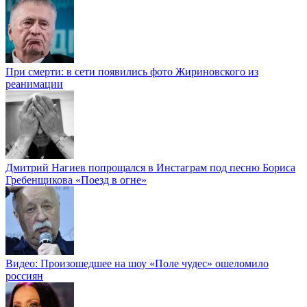
При смерти: в сети появились фото Жириновского из
реанимации
Дмитрий Нагиев попрощался в Инстаграм под песню Бориса
Гребенщикова «Поезд в огне»
Видео: Произошедшее на шоу «Поле чудес» ошеломило
россиян