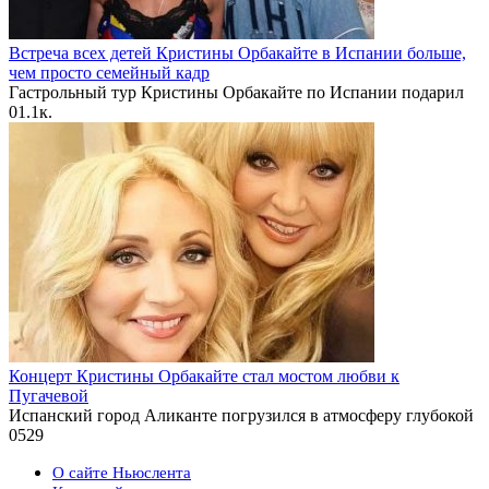
Встреча всех детей Кристины Орбакайте в Испании больше,
чем просто семейный кадр
Гастрольный тур Кристины Орбакайте по Испании подарил
0
1.1к.
Концерт Кристины Орбакайте стал мостом любви к
Пугачевой
Испанский город Аликанте погрузился в атмосферу глубокой
0
529
О сайте Ньюслента