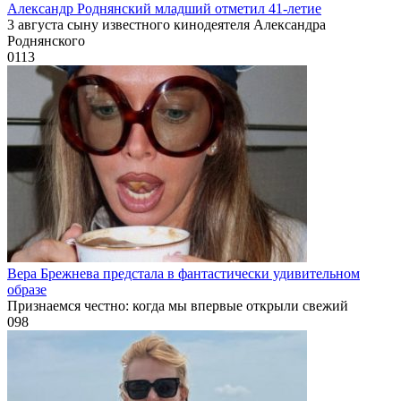
Александр Роднянский младший отметил 41-летие
3 августа сыну известного кинодеятеля Александра
Роднянского
0
113
Вера Брежнева предстала в фантастически удивительном
образе
Признаемся честно: когда мы впервые открыли свежий
0
98