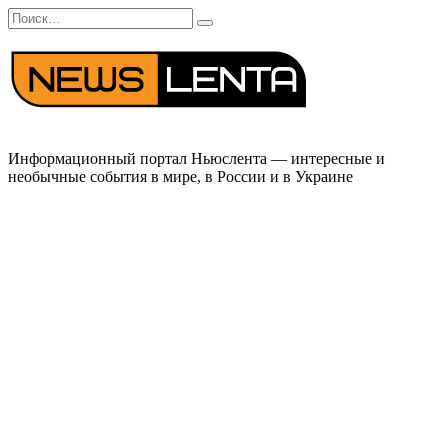
Перейти
Search
к
for:
содержанию
Информационный портал Ньюслента — интересные и
необычные события в мире, в России и в Украине