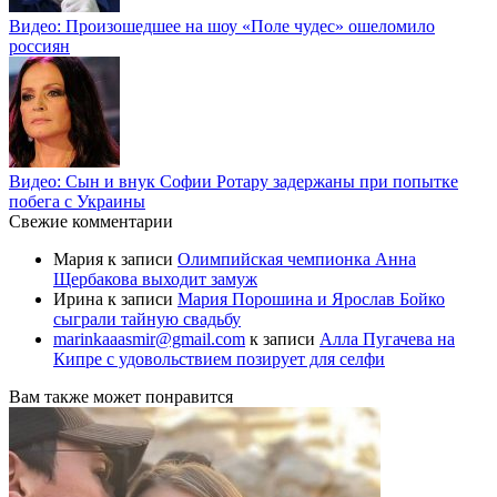
Видео: Произошедшее на шоу «Поле чудес» ошеломило
россиян
Видео: Сын и внук Софии Ротару задержаны при попытке
побега с Украины
Свежие комментарии
Мария
к записи
Олимпийская чемпионка Анна
Щербакова выходит замуж
Ирина
к записи
Мария Порошина и Ярослав Бойко
сыграли тайную свадьбу
marinkaaasmir@gmail.com
к записи
Алла Пугачева на
Кипре с удовольствием позирует для селфи
Вам также может понравится