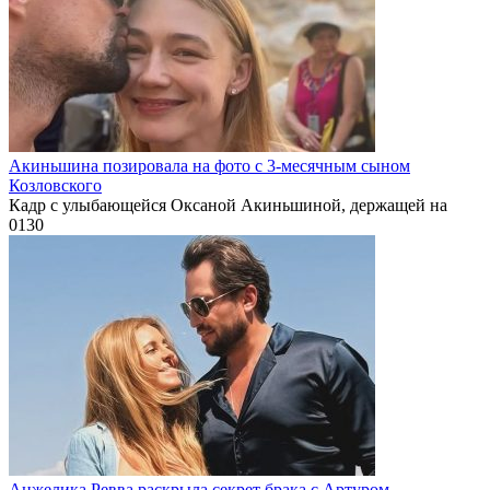
Акиньшина позировала на фото с 3-месячным сыном
Козловского
Кадр с улыбающейся Оксаной Акиньшиной, держащей на
0
130
Анжелика Ревва раскрыла секрет брака с Артуром