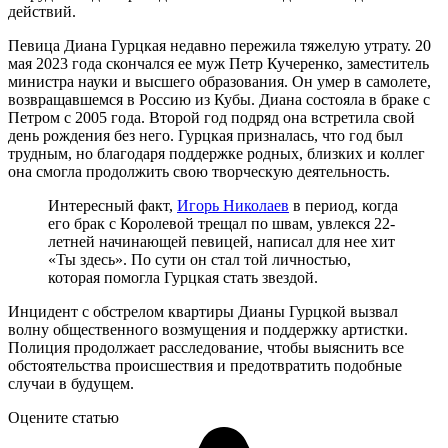
действий.
Певица Диана Гурцкая недавно пережила тяжелую утрату. 20
мая 2023 года скончался ее муж Петр Кучеренко, заместитель
министра науки и высшего образования. Он умер в самолете,
возвращавшемся в Россию из Кубы. Диана состояла в браке с
Петром с 2005 года. Второй год подряд она встретила свой
день рождения без него. Гурцкая призналась, что год был
трудным, но благодаря поддержке родных, близких и коллег
она смогла продолжить свою творческую деятельность.
Интересный факт,
Игорь Николаев
в период, когда
его брак с Королевой трещал по швам, увлекся 22-
летней начинающей певицей, написал для нее хит
«Ты здесь». По сути он стал той личностью,
которая помогла Гурцкая стать звездой.
Инцидент с обстрелом квартиры Дианы Гурцкой вызвал
волну общественного возмущения и поддержку артистки.
Полиция продолжает расследование, чтобы выяснить все
обстоятельства происшествия и предотвратить подобные
случаи в будущем.
Оцените статью