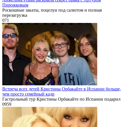
Пирожковым
Роскошные закаты, поцелуи под салютом и полная
перезагрузка
0
71
Встреча всех детей Кристины Орбакайте в Испании больше,
чем просто семейный кадр
Гастрольный тур Кристины Орбакайте по Испании подарил
0
959