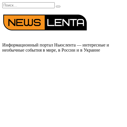
Перейти
Search
к
for:
содержанию
Информационный портал Ньюслента — интересные и
необычные события в мире, в России и в Украине