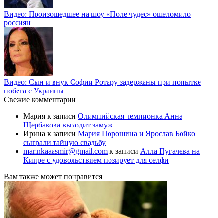
Видео: Произошедшее на шоу «Поле чудес» ошеломило
россиян
Видео: Сын и внук Софии Ротару задержаны при попытке
побега с Украины
Свежие комментарии
Мария
к записи
Олимпийская чемпионка Анна
Щербакова выходит замуж
Ирина
к записи
Мария Порошина и Ярослав Бойко
сыграли тайную свадьбу
marinkaaasmir@gmail.com
к записи
Алла Пугачева на
Кипре с удовольствием позирует для селфи
Вам также может понравится