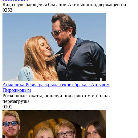
Кадр с улыбающейся Оксаной Акиньшиной, держащей на
0
353
Анжелика Ревва раскрыла секрет брака с Артуром
Пирожковым
Роскошные закаты, поцелуи под салютом и полная
перезагрузка
0
101