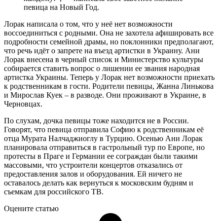
певица на Новый Год.
Лорак написала о том, что у неё нет возможности
воссоединиться с родными. Она не захотела афишировать все
подробности семейной драмы, но поклонники предполагают,
что речь идёт о запрете на въезд артистки в Украину. Ани
Лорак внесена в черный список и Министерство культуры
собирается ставить вопрос о лишении ее звания народная
артистка Украины. Теперь у Лорак нет возможности приехать
к родственникам в гости. Родители певицы, Жанна Линькова
и Мирослав Куек – в разводе. Они проживают в Украине, в
Черновцах.
По слухам, дочка певицы тоже находится не в России.
Говорят, что певица отправила Софию к родственникам её
отца Мурата Налчаджиоглу в Турцию. Осенью Ани Лорак
планировала отправиться в гастрольный тур по Европе, но
протесты в Праге и Германии ее сограждан были такими
массовыми, что устроители концертов отказались от
предоставления залов и оборудования. Ей ничего не
оставалось делать как вернуться к московским будням и
съемкам для российского ТВ.
Оцените статью