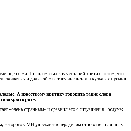
ыми оценками. Поводом стал комментарий критика о том, что
малчиваться и дал свой ответ журналистам в кулуарах премии
олодые. А известному критику говорить такие слова
сто закрыть рот
».
тает «очень странным» и сравнил это с ситуацией в Госдуме:
м, которого СМИ упрекают в нерадивом отцовстве и личных