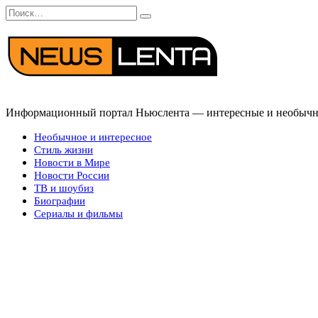
Перейти
Search
к
for:
содержанию
Информационный портал Ньюслента — интересные и необычные
Необычное и интересное
Стиль жизни
Новости в Мире
Новости России
ТВ и шоубиз
Биографии
Сериалы и фильмы