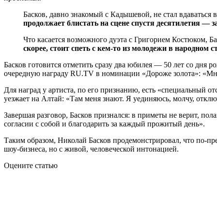
Басков, давно знакомый с Кадышевой, не стал вдаваться в
продолжает блистать на сцене спустя десятилетия — 
Что касается возможного дуэта с Григорием Костюком, Ба
скорее, стоит спеть с кем-то из молодежи в народном с
Басков готовится отметить сразу два юбилея — 50 лет со дня 
очередную награду RU.TV в номинации «Дороже золота»: «Мне 
Для наград у артиста, по его признанию, есть «специальный о
уезжает на Алтай: «Там меня знают. Я уединяюсь, молчу, отклю
Завершая разговор, Басков признался: в приметы не верит, пол
согласии с собой и благодарить за каждый прожитый день».
Таким образом, Николай Басков продемонстрировал, что по-пр
шоу-бизнеса, но с живой, человеческой интонацией.
Оцените статью