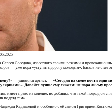
.05.2025
ка Сергея Соседова, известного своими резкими и провокационн
оров — уже пора «уступить дорогу молодым». Басков не стал от
сцену?
» — удивился артист. — «
Сегодня на сцене почти одни м
опулярными… Давайте лучше ему скажем: не пора ли ему про
к, имеет право на мнение, но добавил, что такой подход он счи
ыв подряд там».
 Надежды Кадышевой и особенно с её сыном Григорием Костюко