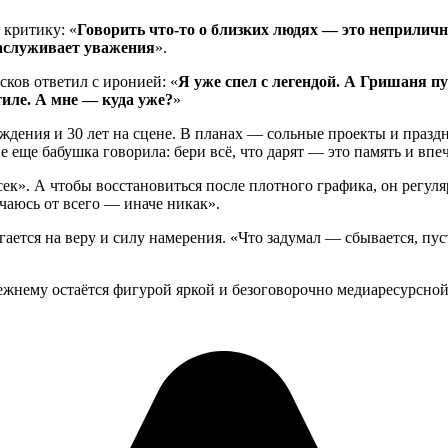
 критику: «
Говорить что-то о близких людях — это неприличн
заслуживает уважения
».
сков ответил с иронией: «
Я уже спел с легендой. А Гришаня пу
тиле. А мне — куда уже?
»
рождения и 30 лет на сцене. В планах — сольные проекты и праз
еще бабушка говорила: бери всё, что дарят — это память и впе
тсек». А чтобы восстановиться после плотного графика, он регул
чаюсь от всего — иначе никак».
агается на веру и силу намерения. «Что задумал — сбывается, пу
ежнему остаётся фигурой яркой и безоговорочно медиаресурсной