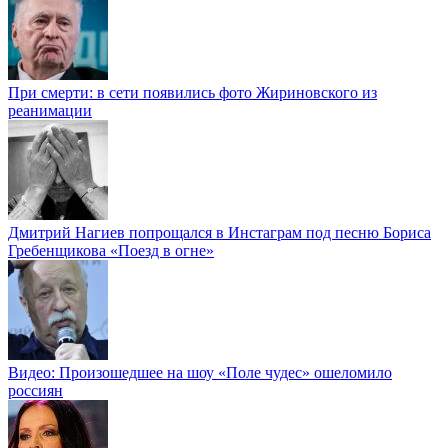
При смерти: в сети появились фото Жириновского из
реанимации
Дмитрий Нагиев попрощался в Инстаграм под песню Бориса
Гребенщикова «Поезд в огне»
Видео: Произошедшее на шоу «Поле чудес» ошеломило
россиян