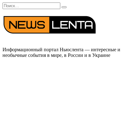
Перейти
Search
к
for:
содержанию
Информационный портал Ньюслента — интересные и
необычные события в мире, в России и в Украине