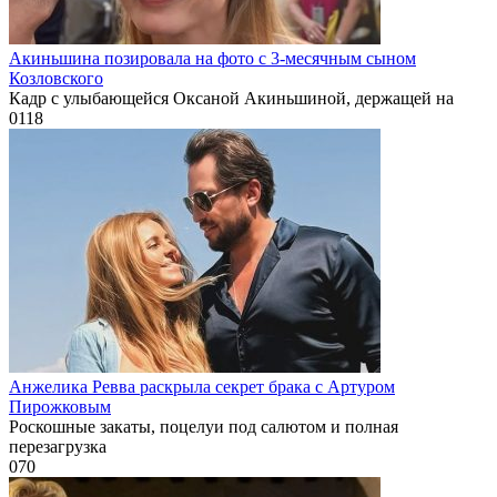
Акиньшина позировала на фото с 3-месячным сыном
Козловского
Кадр с улыбающейся Оксаной Акиньшиной, держащей на
0
118
Анжелика Ревва раскрыла секрет брака с Артуром
Пирожковым
Роскошные закаты, поцелуи под салютом и полная
перезагрузка
0
70