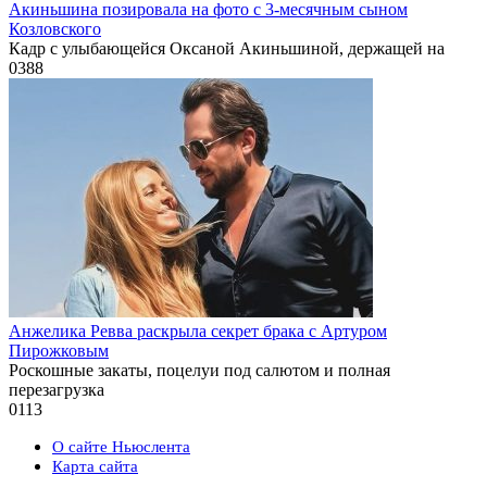
Акиньшина позировала на фото с 3-месячным сыном
Козловского
Кадр с улыбающейся Оксаной Акиньшиной, держащей на
0
388
Анжелика Ревва раскрыла секрет брака с Артуром
Пирожковым
Роскошные закаты, поцелуи под салютом и полная
перезагрузка
0
113
О сайте Ньюслента
Карта сайта