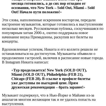
месяца готовились, а до сих пор отходим от
осознания, что New York – Sold Out, Miami – Sold
Out! Начало пути положено!
»
Эти слова, наполненные искренним восторгом, передали
настроение музыкантов, которые готовились к выступлениям
несколько месяцев. Русскоязычная публика, соскучившаяся по
популярным хитам 2000-х, охотно поддержала новое
начинание внука Примадонны, раскупив все билеты на
концерты.
Вдохновленные успехом, Никита и его коллеги решили не
останавливаться на достигнутом. Музыканты объявили о
продолжении гастролей, включив в расписание новые города.
В Instagram Никита написал:
«
Тур продолжается! New York (SOLD OUT),
Miami (SOLD OUT), Philadelphia (FEB 21),
Chicago (FEB 28). В ссылке в профиле билеты
уже доступны по выгодной цене. Прям
дружеская рекомендация – брать заранее!
»
Музыкант подчеркнул, что в Нью-Йорке и Майами из-за
аншлагов многим желающим так и не удалось попасть на
выступления.