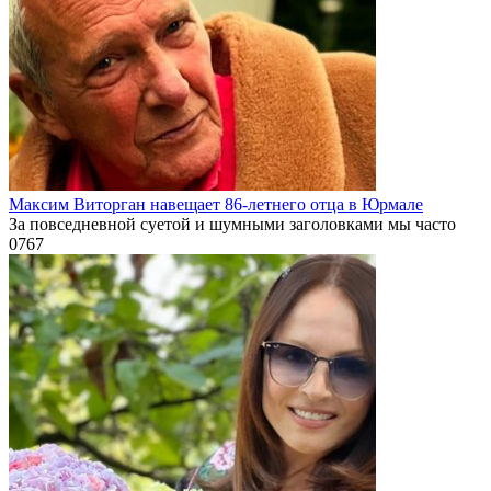
Максим Виторган навещает 86-летнего отца в Юрмале
За повседневной суетой и шумными заголовками мы часто
0
767