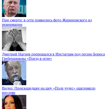
При смерти: в сети появились фото Жириновского из
реанимации
Дмитрий Нагиев попрощался в Инстаграм под песню Бориса
Гребенщикова «Поезд в огне»
Видео: Произошедшее на шоу «Поле чудес» ошеломило
россиян