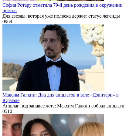
София Ротару отметила 79-й день рождения в окружении
цветов
Для звезды, которая уже полвека держит статус легенды
0
969
Максим Галкин: Два дня аншлагов в зале «Дзинтари» в
Юрмале
Аншлаг под занавес лета: Максим Галкин собрал аншлаги
0
510