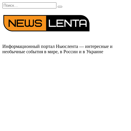
Перейти
Search
к
for:
содержанию
Информационный портал Ньюслента — интересные и
необычные события в мире, в России и в Украине