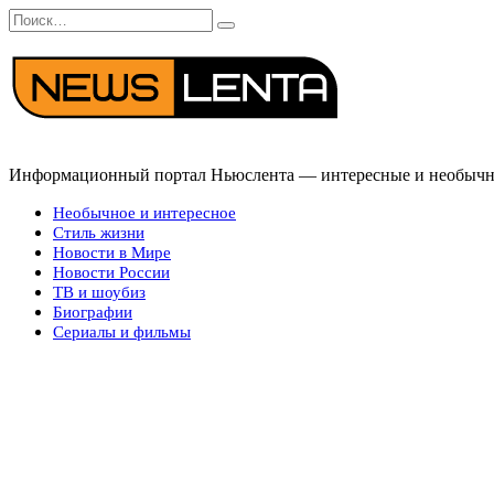
Перейти
Search
к
for:
содержанию
Информационный портал Ньюслента — интересные и необычные
Необычное и интересное
Стиль жизни
Новости в Мире
Новости России
ТВ и шоубиз
Биографии
Сериалы и фильмы