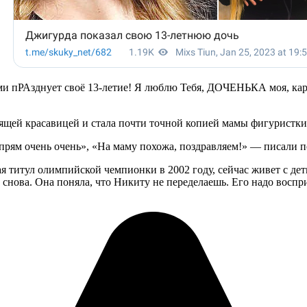
и пРАзднует своё 13-летие! Я люблю Тебя, ДОЧЕНЬКА моя, каре
тоящей красавицей и стала почти точной копией мамы фигурист
, прям очень очень», «На маму похожа, поздравляем!» — писали 
титул олимпийской чемпионки в 2002 году, сейчас живет с деть
ь снова. Она поняла, что Никиту не переделаешь. Его надо воспр