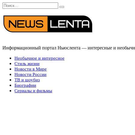
Перейти
Search
к
for:
содержанию
Информационный портал Ньюслента — интересные и необычные
Необычное и интересное
Стиль жизни
Новости в Мире
Новости России
ТВ и шоубиз
Биографии
Сериалы и фильмы