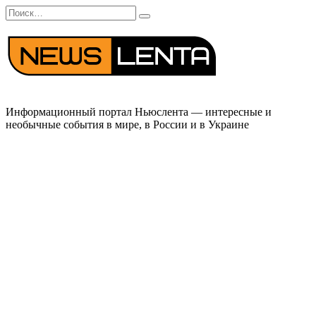
Перейти
Search
к
for:
содержанию
Информационный портал Ньюслента — интересные и
необычные события в мире, в России и в Украине