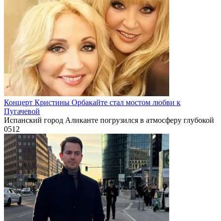
Концерт Кристины Орбакайте стал мостом любви к
Пугачевой
Испанский город Аликанте погрузился в атмосферу глубокой
0
512