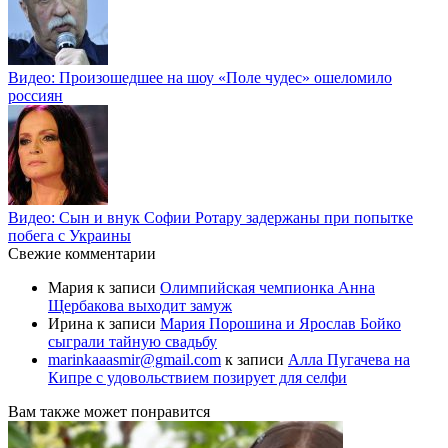
Видео: Произошедшее на шоу «Поле чудес» ошеломило
россиян
Видео: Сын и внук Софии Ротару задержаны при попытке
побега с Украины
Свежие комментарии
Мария
к записи
Олимпийская чемпионка Анна
Щербакова выходит замуж
Ирина
к записи
Мария Порошина и Ярослав Бойко
сыграли тайную свадьбу
marinkaaasmir@gmail.com
к записи
Алла Пугачева на
Кипре с удовольствием позирует для селфи
Вам также может понравится