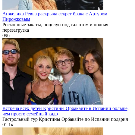
Анжелика Ревва раскрыла секрет брака с Артуром
Пирожковым
Роскошные закаты, поцелуи под салютом и полная
перезагрузка
0
96
Встреча всех детей Кристины Орбакайте в Испании больше,
чем просто семейный кадр
Гастрольный тур Кристины Орбакайте по Испании подарил
0
1.1к.