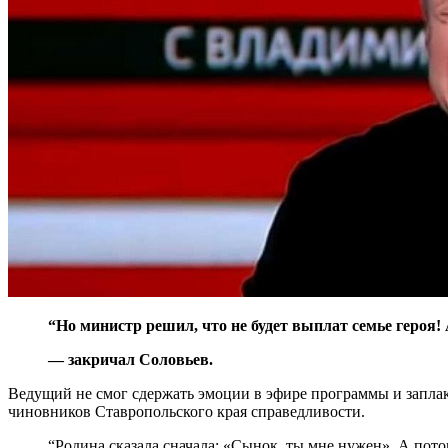
“Но министр решил, что не будет выплат семье героя!
— закричал Соловьев.
Ведущий не смог сдержать эмоции в эфире программы и заплака
чиновников Ставропольского края справедливости.
“Родина сказала сначала: «Сынок, ты мне нужен». А пот