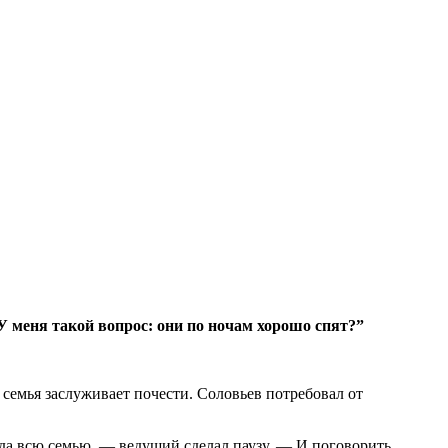
У меня такой вопрос: они по ночам хорошо спят?”
 семья заслуживает почести. Соловьев потребовал от
 да всю семью, — ведущий сделал паузу. — И поговорить