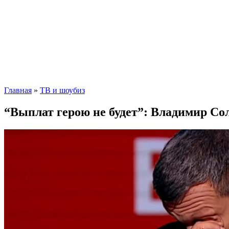
Главная
»
ТВ и шоубиз
“Выплат герою не будет”: Владимир Со