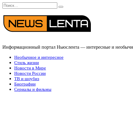
Перейти
Search
к
for:
содержанию
Информационный портал Ньюслента — интересные и необычные
Необычное и интересное
Стиль жизни
Новости в Мире
Новости России
ТВ и шоубиз
Биографии
Сериалы и фильмы