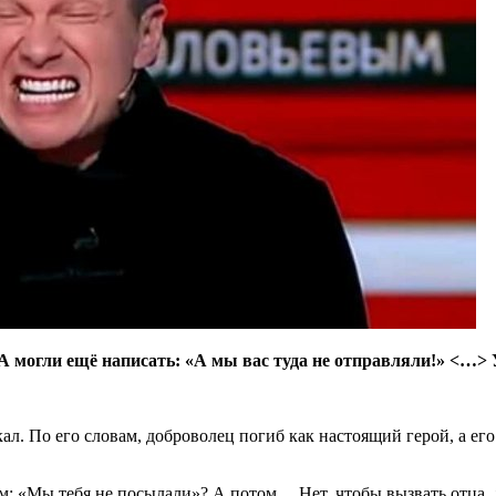
 А могли ещё написать: «А мы вас туда не отправляли!» <…> 
л. По его словам, доброволец погиб как настоящий герой, а его
ом: «Мы тебя не посылали»? А потом… Нет, чтобы вызвать отца,